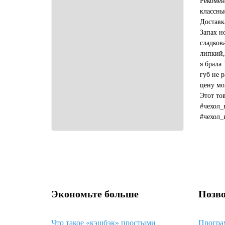
Рекомен
классны
Доставк
Запах н
сладков
липкий,
я брала 
губ не р
цену мо
Этот то
#чехол_
#чехол_
#какой_
Экономьте больше
Позво
Что такое «кэшбэк» простыми
Програ