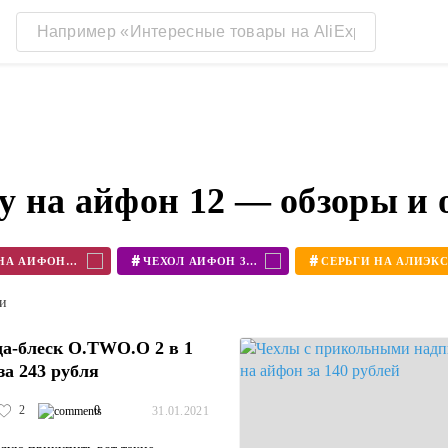
у на айфон 12 — обзоры и
#
#
ЧЕХОЛ НА АЙФОН 11
ЧЕХОЛ АЙФОН 360
ти
а-блеск O.TWO.O 2 в 1
за 243 рубля
2
0
31.01.2021