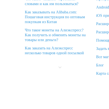
словами и как им пользоваться?
Androi
Как заказывать на Alibaba.com:
iOS пр
Пошаговая инструкция по оптовым
покупкам из Китая
Расшир
Что такое монеты на Алиэкспресс?
Расшир
Как получить и обменять монеты на
товары или деньги?
Помощ
Как заказать на Алиэкспресс
Задать 
несколько товаров одной посылкой
Все ма
Что значит статус «Заказ закрыт» на
Блог
Алиэкспресс и что делать?
Карта с
Что делать, если Алиэкспресс просит
ввести паспортные данные и ИНН
при покупке?
Как узнать, куда пришла посылка с
Алиэкспресс
Вы отменили заказ на Алиэкспресс,