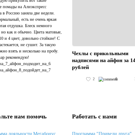
дую прикупить вот такие
е помады на Алиэкспресс
а в Россию заняла две недели.
ормальный, есть не очень яркая
атая отдушка. Блеск немного
 но как и обычно. Цвета матовые,
10 и 4 цвет, довольно стойкие! С
астекается, не сушит. За такую
жно взять и несколько на пробу.
Чехлы с прикольными
вар рекомендую!
надписями на айфон за 1
на_7_айфон_подходит_на_6
рублей
на_айфон_8_подойдет_на_7
чехол_подойдет_на_черный_айфон_11
2
0
#пластиковый_чехол_с_космосом_хуавей_...
льте нам помочь
Работать с нами
мма лояльности Мегабонус
Программа "Приведи друга"