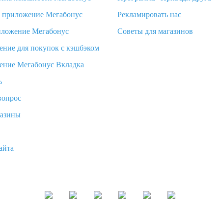
d приложение Мегабонус
Рекламировать нас
иложение Мегабонус
Советы для магазинов
ение для покупок с кэшбэком
ение Мегабонус Вкладка
ь
вопрос
газины
айта