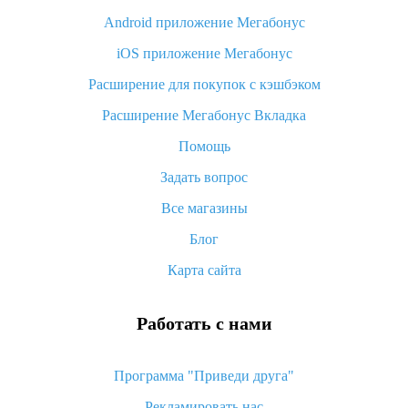
Android приложение Мегабонус
Вы отменили заказ на Алиэкспресс, когда вернут деньги?
iOS приложение Мегабонус
Что такое баллы на Алиэкспресс, как их получить и
потратить
Расширение для покупок с кэшбэком
«AliExpress Standard Shipping»: что это за метод доставки и
Расширение Мегабонус Вкладка
как его отслеживать
Помощь
Как покупать оптом на Алиэкспресс
Задать вопрос
Что делать, если не пришел товар с Алиэкспресс
Все магазины
Как сделать кэшбэк на Алиэкспресс: простые способы
возврата денег
Блог
Карта сайта
Работать с нами
Программа "Приведи друга"
Рекламировать нас