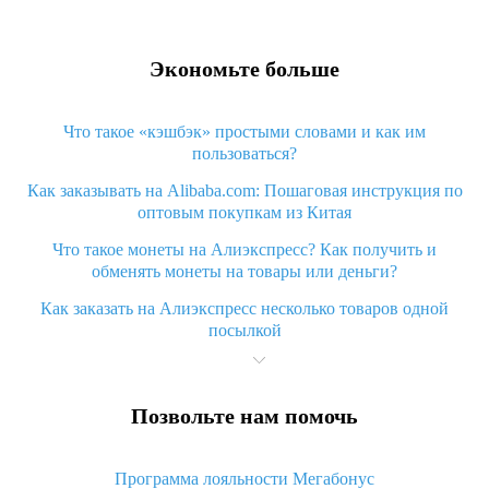
Экономьте больше
Что такое «кэшбэк» простыми словами и как им
пользоваться?
Как заказывать на Alibaba.com: Пошаговая инструкция по
оптовым покупкам из Китая
Что такое монеты на Алиэкспресс? Как получить и
обменять монеты на товары или деньги?
Как заказать на Алиэкспресс несколько товаров одной
посылкой
Что значит статус «Заказ закрыт» на Алиэкспресс и что
делать?
Позвольте нам помочь
Что делать, если Алиэкспресс просит ввести паспортные
данные и ИНН при покупке?
Программа лояльности Мегабонус
Как узнать, куда пришла посылка с Алиэкспресс