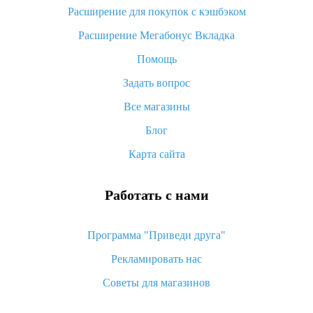
потратить
Расширение для покупок с кэшбэком
«AliExpress Standard Shipping»: что это за метод доставки и
Расширение Мегабонус Вкладка
как его отслеживать
Помощь
Как покупать оптом на Алиэкспресс
Задать вопрос
Что делать, если не пришел товар с Алиэкспресс
Все магазины
Как сделать кэшбэк на Алиэкспресс: простые способы
возврата денег
Блог
Карта сайта
Работать с нами
Программа "Приведи друга"
Рекламировать нас
Советы для магазинов