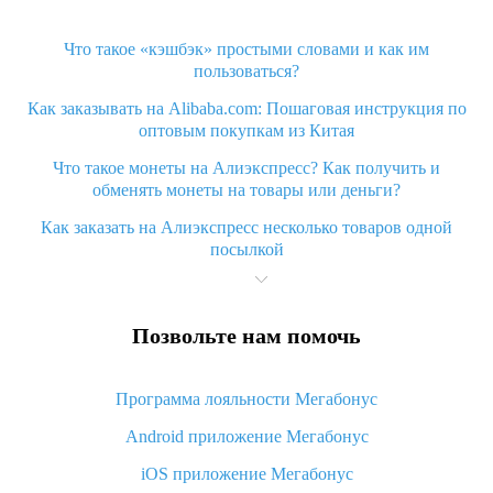
Что такое «кэшбэк» простыми словами и как им
пользоваться?
Как заказывать на Alibaba.com: Пошаговая инструкция по
оптовым покупкам из Китая
Что такое монеты на Алиэкспресс? Как получить и
обменять монеты на товары или деньги?
Как заказать на Алиэкспресс несколько товаров одной
посылкой
Что значит статус «Заказ закрыт» на Алиэкспресс и что
делать?
Позвольте нам помочь
Что делать, если Алиэкспресс просит ввести паспортные
данные и ИНН при покупке?
Программа лояльности Мегабонус
Как узнать, куда пришла посылка с Алиэкспресс
Android приложение Мегабонус
Вы отменили заказ на Алиэкспресс, когда вернут деньги?
iOS приложение Мегабонус
Что такое баллы на Алиэкспресс, как их получить и