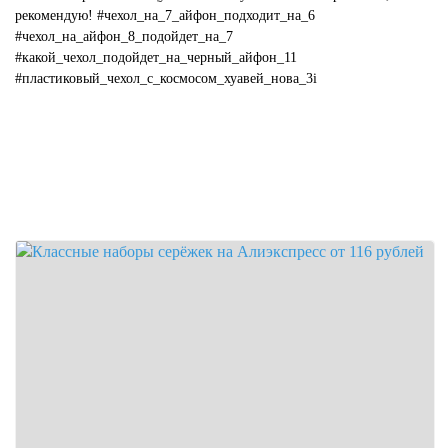
рекомендую! #чехол_на_7_айфон_подходит_на_6
#чехол_на_айфон_8_подойдет_на_7
#какой_чехол_подойдет_на_черный_айфон_11
#пластиковый_чехол_с_космосом_хуавей_нова_3i
#какой_цвет_чехла_подойдет_к_...