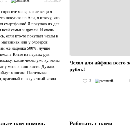
3
0
13.05.2020
 спросите меня, какие вещи я
его покупаю на Али, я отвечу, что
ля смартфонов! Я покупаю их для
я всей семьи и друзей. И очень
сь, если кто-то покупает чехлы в
 магазинах или у блогеров:
там же наценка 500%, лучше
чехол в Китае из первых рук.
покажу, какие чехлы уже куплены
Чехол для айфона всего з
ат у меня в виш-листе. Думаю,
рубль!
ойдут многим. Пастельная
а, красивый и аккуратный чехол
2
0
йки. Тонкий чехол с мягким
ем. Продан...
льте нам помочь
Работать с нами