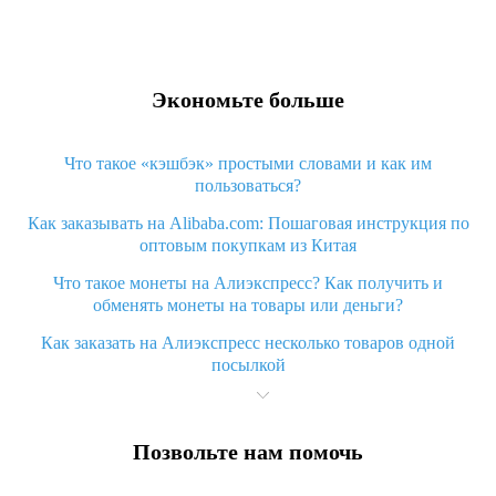
Экономьте больше
Что такое «кэшбэк» простыми словами и как им
пользоваться?
Как заказывать на Alibaba.com: Пошаговая инструкция по
оптовым покупкам из Китая
Что такое монеты на Алиэкспресс? Как получить и
обменять монеты на товары или деньги?
Как заказать на Алиэкспресс несколько товаров одной
посылкой
Что значит статус «Заказ закрыт» на Алиэкспресс и что
делать?
Позвольте нам помочь
Что делать, если Алиэкспресс просит ввести паспортные
данные и ИНН при покупке?