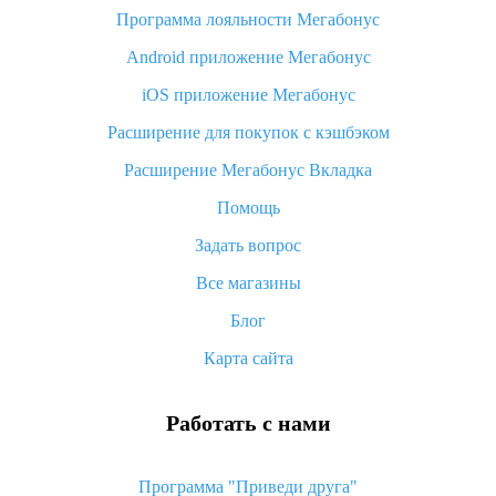
Программа лояльности Мегабонус
Как узнать, куда пришла посылка с Алиэкспресс
Android приложение Мегабонус
Вы отменили заказ на Алиэкспресс, когда вернут деньги?
iOS приложение Мегабонус
Что такое баллы на Алиэкспресс, как их получить и
потратить
Расширение для покупок с кэшбэком
«AliExpress Standard Shipping»: что это за метод доставки и
Расширение Мегабонус Вкладка
как его отслеживать
Помощь
Как покупать оптом на Алиэкспресс
Задать вопрос
Что делать, если не пришел товар с Алиэкспресс
Все магазины
Как сделать кэшбэк на Алиэкспресс: простые способы
возврата денег
Блог
Карта сайта
Работать с нами
Программа "Приведи друга"