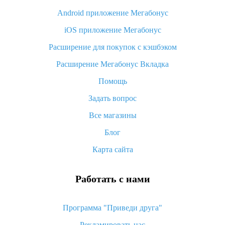
Android приложение Мегабонус
Вы отменили заказ на Алиэкспресс, когда вернут деньги?
iOS приложение Мегабонус
Что такое баллы на Алиэкспресс, как их получить и
потратить
Расширение для покупок с кэшбэком
«AliExpress Standard Shipping»: что это за метод доставки и
Расширение Мегабонус Вкладка
как его отслеживать
Помощь
Как покупать оптом на Алиэкспресс
Задать вопрос
Что делать, если не пришел товар с Алиэкспресс
Все магазины
Как сделать кэшбэк на Алиэкспресс: простые способы
возврата денег
Блог
Карта сайта
Работать с нами
Программа "Приведи друга"
Рекламировать нас