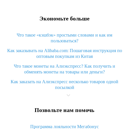
Экономьте больше
Что такое «кэшбэк» простыми словами и как им
пользоваться?
Как заказывать на Alibaba.com: Пошаговая инструкция по
оптовым покупкам из Китая
Что такое монеты на Алиэкспресс? Как получить и
обменять монеты на товары или деньги?
Как заказать на Алиэкспресс несколько товаров одной
посылкой
Что значит статус «Заказ закрыт» на Алиэкспресс и что
делать?
Позвольте нам помочь
Что делать, если Алиэкспресс просит ввести паспортные
данные и ИНН при покупке?
Программа лояльности Мегабонус
Как узнать, куда пришла посылка с Алиэкспресс