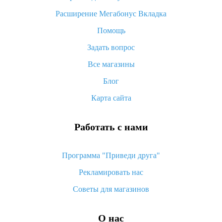
«AliExpress Standard Shipping»: что это за метод доставки и
Расширение Мегабонус Вкладка
как его отслеживать
Помощь
Как покупать оптом на Алиэкспресс
Задать вопрос
Что делать, если не пришел товар с Алиэкспресс
Все магазины
Как сделать кэшбэк на Алиэкспресс: простые способы
возврата денег
Блог
Карта сайта
Работать с нами
Программа "Приведи друга"
Рекламировать нас
Советы для магазинов
О нас