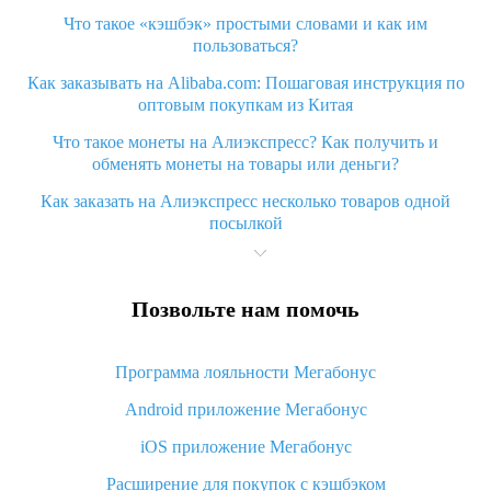
Что такое «кэшбэк» простыми словами и как им
пользоваться?
Как заказывать на Alibaba.com: Пошаговая инструкция по
оптовым покупкам из Китая
Что такое монеты на Алиэкспресс? Как получить и
обменять монеты на товары или деньги?
Как заказать на Алиэкспресс несколько товаров одной
посылкой
Что значит статус «Заказ закрыт» на Алиэкспресс и что
делать?
Позвольте нам помочь
Что делать, если Алиэкспресс просит ввести паспортные
данные и ИНН при покупке?
Программа лояльности Мегабонус
Как узнать, куда пришла посылка с Алиэкспресс
Android приложение Мегабонус
Вы отменили заказ на Алиэкспресс, когда вернут деньги?
iOS приложение Мегабонус
Что такое баллы на Алиэкспресс, как их получить и
потратить
Расширение для покупок с кэшбэком