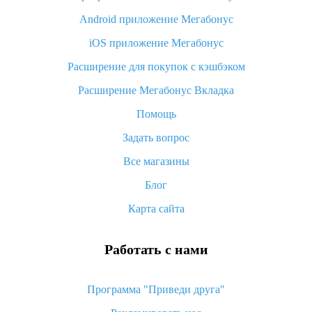
Android приложение Мегабонус
Вы отменили заказ на Алиэкспресс, когда вернут деньги?
iOS приложение Мегабонус
Что такое баллы на Алиэкспресс, как их получить и
потратить
Расширение для покупок с кэшбэком
«AliExpress Standard Shipping»: что это за метод доставки и
Расширение Мегабонус Вкладка
как его отслеживать
Помощь
Как покупать оптом на Алиэкспресс
Задать вопрос
Что делать, если не пришел товар с Алиэкспресс
Все магазины
Как сделать кэшбэк на Алиэкспресс: простые способы
возврата денег
Блог
Карта сайта
Работать с нами
Программа "Приведи друга"