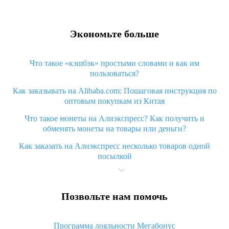
Экономьте больше
Что такое «кэшбэк» простыми словами и как им
пользоваться?
Как заказывать на Alibaba.com: Пошаговая инструкция по
оптовым покупкам из Китая
Что такое монеты на Алиэкспресс? Как получить и
обменять монеты на товары или деньги?
Как заказать на Алиэкспресс несколько товаров одной
посылкой
Что значит статус «Заказ закрыт» на Алиэкспресс и что
делать?
Позвольте нам помочь
Что делать, если Алиэкспресс просит ввести паспортные
данные и ИНН при покупке?
Программа лояльности Мегабонус
Как узнать, куда пришла посылка с Алиэкспресс