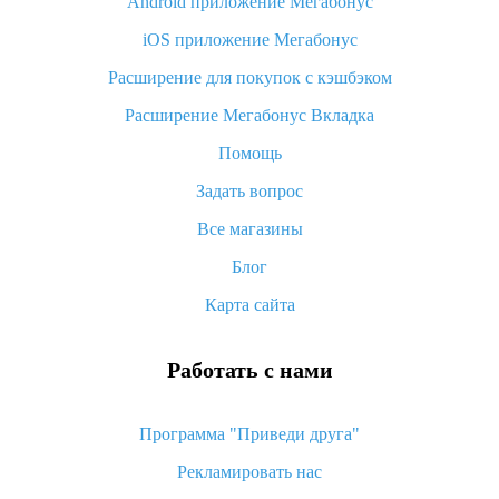
Android приложение Мегабонус
Вы отменили заказ на Алиэкспресс, когда вернут деньги?
iOS приложение Мегабонус
Что такое баллы на Алиэкспресс, как их получить и
потратить
Расширение для покупок с кэшбэком
«AliExpress Standard Shipping»: что это за метод доставки и
Расширение Мегабонус Вкладка
как его отслеживать
Помощь
Как покупать оптом на Алиэкспресс
Задать вопрос
Что делать, если не пришел товар с Алиэкспресс
Все магазины
Как сделать кэшбэк на Алиэкспресс: простые способы
возврата денег
Блог
Карта сайта
Работать с нами
Программа "Приведи друга"
Рекламировать нас