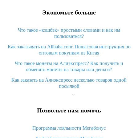
Экономьте больше
Что такое «кэшбэк» простыми словами и как им
пользоваться?
Как заказывать на Alibaba.com: Пошаговая инструкция по
оптовым покупкам из Китая
Что такое монеты на Алиэкспресс? Как получить и
обменять монеты на товары или деньги?
Как заказать на Алиэкспресс несколько товаров одной
посылкой
Что значит статус «Заказ закрыт» на Алиэкспресс и что
делать?
Позвольте нам помочь
Что делать, если Алиэкспресс просит ввести паспортные
данные и ИНН при покупке?
Программа лояльности Мегабонус
Как узнать, куда пришла посылка с Алиэкспресс