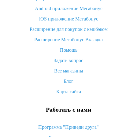
Android приложение Мегабонус
Вы отменили заказ на Алиэкспресс, когда вернут деньги?
iOS приложение Мегабонус
Что такое баллы на Алиэкспресс, как их получить и
потратить
Расширение для покупок с кэшбэком
«AliExpress Standard Shipping»: что это за метод доставки и
Расширение Мегабонус Вкладка
как его отслеживать
Помощь
Как покупать оптом на Алиэкспресс
Задать вопрос
Что делать, если не пришел товар с Алиэкспресс
Все магазины
Как сделать кэшбэк на Алиэкспресс: простые способы
возврата денег
Блог
Карта сайта
Работать с нами
Программа "Приведи друга"