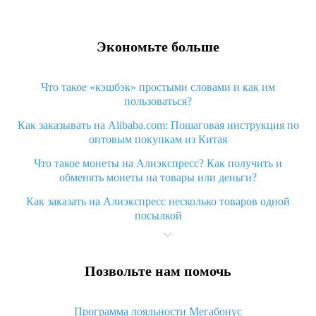
Экономьте больше
Что такое «кэшбэк» простыми словами и как им
пользоваться?
Как заказывать на Alibaba.com: Пошаговая инструкция по
оптовым покупкам из Китая
Что такое монеты на Алиэкспресс? Как получить и
обменять монеты на товары или деньги?
Как заказать на Алиэкспресс несколько товаров одной
посылкой
Что значит статус «Заказ закрыт» на Алиэкспресс и что
делать?
Позвольте нам помочь
Что делать, если Алиэкспресс просит ввести паспортные
данные и ИНН при покупке?
Программа лояльности Мегабонус
Как узнать, куда пришла посылка с Алиэкспресс