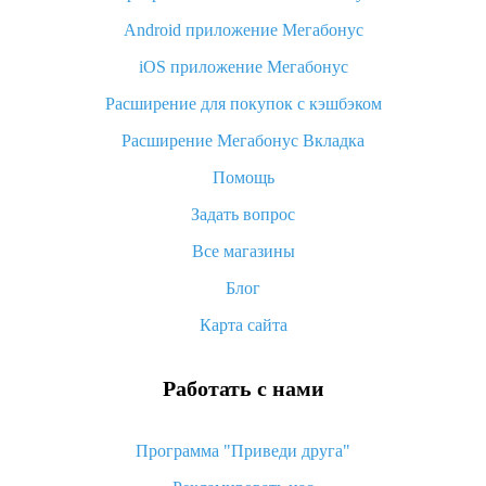
Android приложение Мегабонус
Вы отменили заказ на Алиэкспресс, когда вернут деньги?
iOS приложение Мегабонус
Что такое баллы на Алиэкспресс, как их получить и
потратить
Расширение для покупок с кэшбэком
«AliExpress Standard Shipping»: что это за метод доставки и
Расширение Мегабонус Вкладка
как его отслеживать
Помощь
Как покупать оптом на Алиэкспресс
Задать вопрос
Что делать, если не пришел товар с Алиэкспресс
Все магазины
Как сделать кэшбэк на Алиэкспресс: простые способы
возврата денег
Блог
Карта сайта
Работать с нами
Программа "Приведи друга"