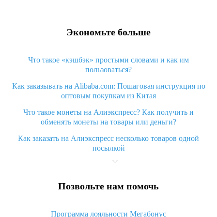
Экономьте больше
Что такое «кэшбэк» простыми словами и как им
пользоваться?
Как заказывать на Alibaba.com: Пошаговая инструкция по
оптовым покупкам из Китая
Что такое монеты на Алиэкспресс? Как получить и
обменять монеты на товары или деньги?
Как заказать на Алиэкспресс несколько товаров одной
посылкой
Что значит статус «Заказ закрыт» на Алиэкспресс и что
делать?
Позвольте нам помочь
Что делать, если Алиэкспресс просит ввести паспортные
данные и ИНН при покупке?
Программа лояльности Мегабонус
Как узнать, куда пришла посылка с Алиэкспресс