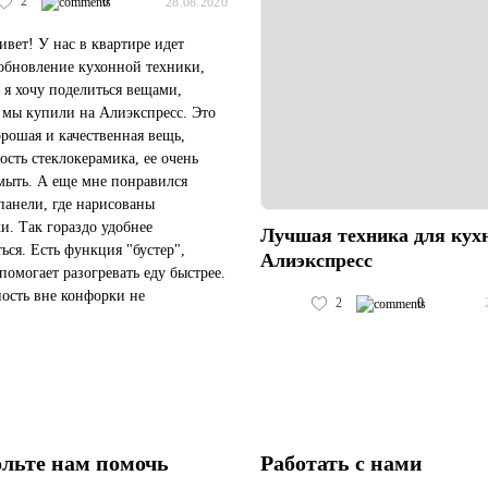
2
0
28.08.2020
ивет! У нас в квартире идет
обновление кухонной техники,
 я хочу поделиться вещами,
 мы купили на Алиэкспресс. Это
орошая и качественная вещь,
ость стеклокерамика, ее очень
мыть. А еще мне понравился
панели, где нарисованы
и. Так гораздо удобнее
Лучшая техника для кухн
ться. Есть функция "бустер",
Алиэкспресс
 помогает разогревать еду быстрее.
ость вне конфорки не
2
0
ется, поэтому она безопасна и
т энергию. Имеется таймер,
...
льте нам помочь
Работать с нами