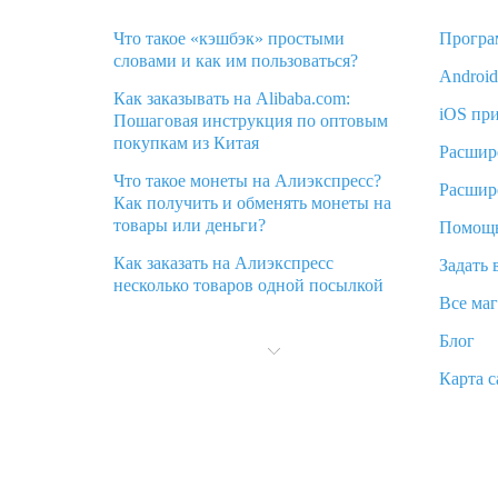
Что такое «кэшбэк» простыми
Програ
словами и как им пользоваться?
Androi
Как заказывать на Alibaba.com:
iOS пр
Пошаговая инструкция по оптовым
покупкам из Китая
Расшир
Что такое монеты на Алиэкспресс?
Расшир
Как получить и обменять монеты на
товары или деньги?
Помощ
Как заказать на Алиэкспресс
Задать 
несколько товаров одной посылкой
Все ма
Что значит статус «Заказ закрыт» на
Блог
Алиэкспресс и что делать?
Карта с
Что делать, если Алиэкспресс просит
ввести паспортные данные и ИНН
при покупке?
Как узнать, куда пришла посылка с
Алиэкспресс