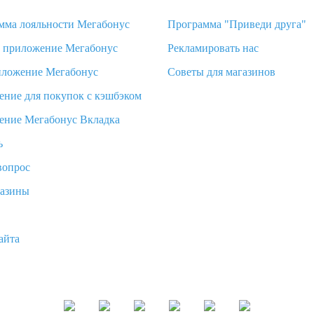
мма лояльности Мегабонус
Программа "Приведи друга"
d приложение Мегабонус
Рекламировать нас
иложение Мегабонус
Советы для магазинов
ение для покупок с кэшбэком
ение Мегабонус Вкладка
ь
вопрос
газины
айта