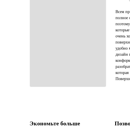
Всем пр
полное 
поэтому
которые
очень х
поверхн
удобно 
дизайн 
конфорк
разобра
которая
Поверхн
нагрева
экономи
защита о
Экономьте больше
Позво