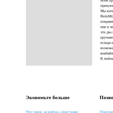
Всем пр
пришлос
Мы купи
BioloMi
понрави
еще и м
эти два
крутыми
исходя 
возможн
комбайн
В любом
купить 
выгодне
Экономьте больше
Позво
Что такое «кэшбэк» простыми
Програ