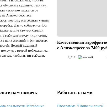
ивет! Так сложилось, что нам
ь обновлять кухонную технику.
ли несколько гаджетов от
x на Алиэкспресс, все
лось, поэтому мы решили купить
ясорубку. Давно собирались. Вот
 варианта мне кажутся самыми
, а выбирать между ними стоит,
из ваших желаний и финансовых
Качественная аэрофрит
остей. Первый кухонный
с Алиэкспресс за 7400 ру
 покруче, а второй побюджетнее.
 случае, чтобы вы ни выбрали,
3
0
на Алиэкспресс их будет
е, чем в России. Мы выбрали в...
льте нам помочь
Работать с нами
мма лояльности Мегабонус
Программа "Приведи друга"