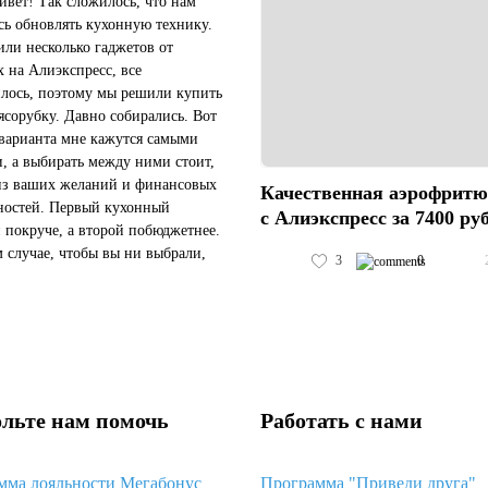
ивет! Так сложилось, что нам
ь обновлять кухонную технику.
ли несколько гаджетов от
x на Алиэкспресс, все
лось, поэтому мы решили купить
ясорубку. Давно собирались. Вот
 варианта мне кажутся самыми
, а выбирать между ними стоит,
из ваших желаний и финансовых
Качественная аэрофрит
остей. Первый кухонный
с Алиэкспресс за 7400 ру
 покруче, а второй побюджетнее.
 случае, чтобы вы ни выбрали,
3
0
на Алиэкспресс их будет
е, чем в России. Мы выбрали в...
льте нам помочь
Работать с нами
мма лояльности Мегабонус
Программа "Приведи друга"