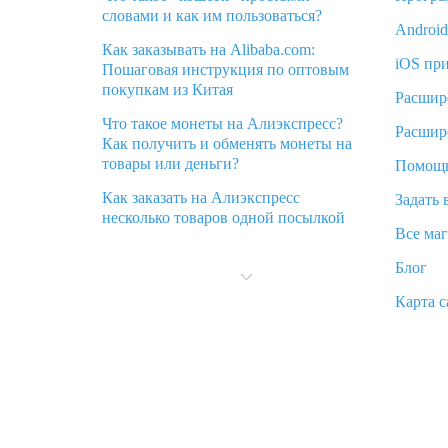
словами и как им пользоваться?
Androi
Как заказывать на Alibaba.com:
iOS пр
Пошаговая инструкция по оптовым
покупкам из Китая
Расшир
Что такое монеты на Алиэкспресс?
Расшир
Как получить и обменять монеты на
товары или деньги?
Помощ
Как заказать на Алиэкспресс
Задать 
несколько товаров одной посылкой
Все ма
Что значит статус «Заказ закрыт» на
Блог
Алиэкспресс и что делать?
Карта с
Что делать, если Алиэкспресс просит
ввести паспортные данные и ИНН
при покупке?
Как узнать, куда пришла посылка с
Алиэкспресс
Вы отменили заказ на Алиэкспресс,