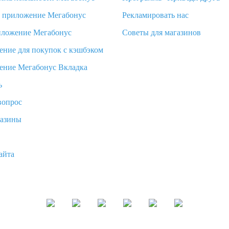
d приложение Мегабонус
Рекламировать нас
иложение Мегабонус
Советы для магазинов
ение для покупок с кэшбэком
ение Мегабонус Вкладка
ь
вопрос
газины
айта