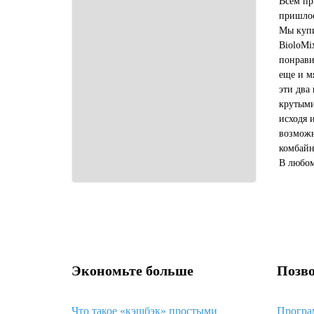
Всем пр
пришлос
Мы купи
BioloMi
понрави
еще и м
эти два
крутыми
исходя 
возможн
комбайн
В любом
купить 
выгодне
Экономьте больше
Позво
Что такое «кэшбэк» простыми
Програ