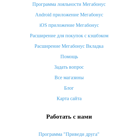
Программа лояльности Мегабонус
Как узнать, куда пришла посылка с Алиэкспресс
Android приложение Мегабонус
Вы отменили заказ на Алиэкспресс, когда вернут деньги?
iOS приложение Мегабонус
Что такое баллы на Алиэкспресс, как их получить и
потратить
Расширение для покупок с кэшбэком
«AliExpress Standard Shipping»: что это за метод доставки и
Расширение Мегабонус Вкладка
как его отслеживать
Помощь
Как покупать оптом на Алиэкспресс
Задать вопрос
Что делать, если не пришел товар с Алиэкспресс
Все магазины
Как сделать кэшбэк на Алиэкспресс: простые способы
возврата денег
Блог
Карта сайта
Работать с нами
Программа "Приведи друга"