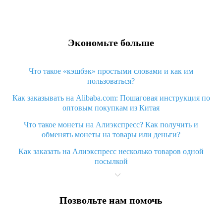
Экономьте больше
Что такое «кэшбэк» простыми словами и как им
пользоваться?
Как заказывать на Alibaba.com: Пошаговая инструкция по
оптовым покупкам из Китая
Что такое монеты на Алиэкспресс? Как получить и
обменять монеты на товары или деньги?
Как заказать на Алиэкспресс несколько товаров одной
посылкой
Что значит статус «Заказ закрыт» на Алиэкспресс и что
делать?
Позвольте нам помочь
Что делать, если Алиэкспресс просит ввести паспортные
данные и ИНН при покупке?