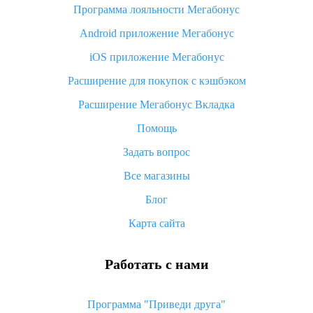
Программа лояльности Мегабонус
Как узнать, куда пришла посылка с Алиэкспресс
Android приложение Мегабонус
Вы отменили заказ на Алиэкспресс, когда вернут деньги?
iOS приложение Мегабонус
Что такое баллы на Алиэкспресс, как их получить и
потратить
Расширение для покупок с кэшбэком
«AliExpress Standard Shipping»: что это за метод доставки и
Расширение Мегабонус Вкладка
как его отслеживать
Помощь
Как покупать оптом на Алиэкспресс
Задать вопрос
Что делать, если не пришел товар с Алиэкспресс
Все магазины
Как сделать кэшбэк на Алиэкспресс: простые способы
возврата денег
Блог
Карта сайта
Работать с нами
Программа "Приведи друга"