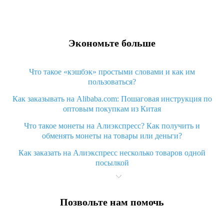
Экономьте больше
Что такое «кэшбэк» простыми словами и как им
пользоваться?
Как заказывать на Alibaba.com: Пошаговая инструкция по
оптовым покупкам из Китая
Что такое монеты на Алиэкспресс? Как получить и
обменять монеты на товары или деньги?
Как заказать на Алиэкспресс несколько товаров одной
посылкой
Что значит статус «Заказ закрыт» на Алиэкспресс и что
делать?
Позвольте нам помочь
Что делать, если Алиэкспресс просит ввести паспортные
данные и ИНН при покупке?