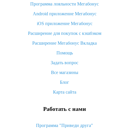
Программа лояльности Мегабонус
Как узнать, куда пришла посылка с Алиэкспресс
Android приложение Мегабонус
Вы отменили заказ на Алиэкспресс, когда вернут деньги?
iOS приложение Мегабонус
Что такое баллы на Алиэкспресс, как их получить и
потратить
Расширение для покупок с кэшбэком
«AliExpress Standard Shipping»: что это за метод доставки и
Расширение Мегабонус Вкладка
как его отслеживать
Помощь
Как покупать оптом на Алиэкспресс
Задать вопрос
Что делать, если не пришел товар с Алиэкспресс
Все магазины
Как сделать кэшбэк на Алиэкспресс: простые способы
возврата денег
Блог
Карта сайта
Работать с нами
Программа "Приведи друга"