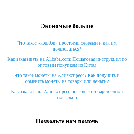
Экономьте больше
Что такое «кэшбэк» простыми словами и как им
пользоваться?
Как заказывать на Alibaba.com: Пошаговая инструкция по
оптовым покупкам из Китая
Что такое монеты на Алиэкспресс? Как получить и
обменять монеты на товары или деньги?
Как заказать на Алиэкспресс несколько товаров одной
посылкой
Что значит статус «Заказ закрыт» на Алиэкспресс и что
делать?
Позвольте нам помочь
Что делать, если Алиэкспресс просит ввести паспортные
данные и ИНН при покупке?