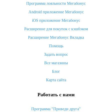
Программа лояльности Мегабонус
Как узнать, куда пришла посылка с Алиэкспресс
Android приложение Мегабонус
Вы отменили заказ на Алиэкспресс, когда вернут деньги?
iOS приложение Мегабонус
Что такое баллы на Алиэкспресс, как их получить и
потратить
Расширение для покупок с кэшбэком
«AliExpress Standard Shipping»: что это за метод доставки и
Расширение Мегабонус Вкладка
как его отслеживать
Помощь
Как покупать оптом на Алиэкспресс
Задать вопрос
Что делать, если не пришел товар с Алиэкспресс
Все магазины
Как сделать кэшбэк на Алиэкспресс: простые способы
возврата денег
Блог
Карта сайта
Работать с нами
Программа "Приведи друга"