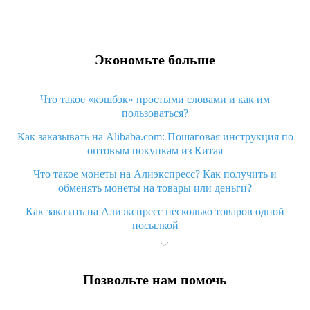
Экономьте больше
Что такое «кэшбэк» простыми словами и как им
пользоваться?
Как заказывать на Alibaba.com: Пошаговая инструкция по
оптовым покупкам из Китая
Что такое монеты на Алиэкспресс? Как получить и
обменять монеты на товары или деньги?
Как заказать на Алиэкспресс несколько товаров одной
посылкой
Что значит статус «Заказ закрыт» на Алиэкспресс и что
делать?
Позвольте нам помочь
Что делать, если Алиэкспресс просит ввести паспортные
данные и ИНН при покупке?