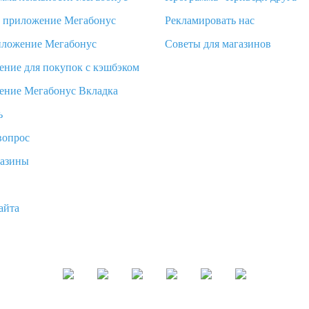
d приложение Мегабонус
Рекламировать нас
иложение Мегабонус
Советы для магазинов
ение для покупок с кэшбэком
ение Мегабонус Вкладка
ь
вопрос
газины
айта