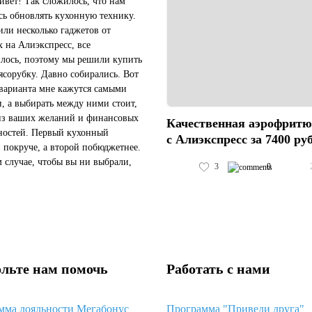
ивет! Так сложилось, что нам
ь обновлять кухонную технику.
ли несколько гаджетов от
x на Алиэкспресс, все
лось, поэтому мы решили купить
ясорубку. Давно собирались. Вот
 варианта мне кажутся самыми
, а выбирать между ними стоит,
из ваших желаний и финансовых
Качественная аэрофрит
остей. Первый кухонный
с Алиэкспресс за 7400 ру
 покруче, а второй побюджетнее.
 случае, чтобы вы ни выбрали,
3
0
на Алиэкспресс их будет
е, чем в России. Мы выбрали в...
льте нам помочь
Работать с нами
мма лояльности Мегабонус
Программа "Приведи друга"