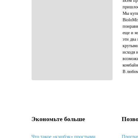
Всем пр
пришлос
Мы купи
BioloMi
понрави
еще и м
эти два
крутыми
исходя 
возможн
комбайн
В любом
купить 
выгодне
Экономьте больше
Позво
Что такое «кэшбэк» простыми
Програ