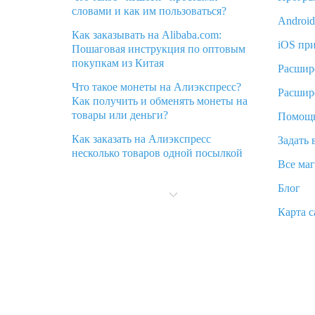
словами и как им пользоваться?
Androi
Как заказывать на Alibaba.com:
iOS пр
Пошаговая инструкция по оптовым
покупкам из Китая
Расшир
Что такое монеты на Алиэкспресс?
Расшир
Как получить и обменять монеты на
товары или деньги?
Помощ
Как заказать на Алиэкспресс
Задать 
несколько товаров одной посылкой
Все ма
Что значит статус «Заказ закрыт» на
Блог
Алиэкспресс и что делать?
Карта с
Что делать, если Алиэкспресс просит
ввести паспортные данные и ИНН
при покупке?
Как узнать, куда пришла посылка с
Алиэкспресс
Вы отменили заказ на Алиэкспресс,