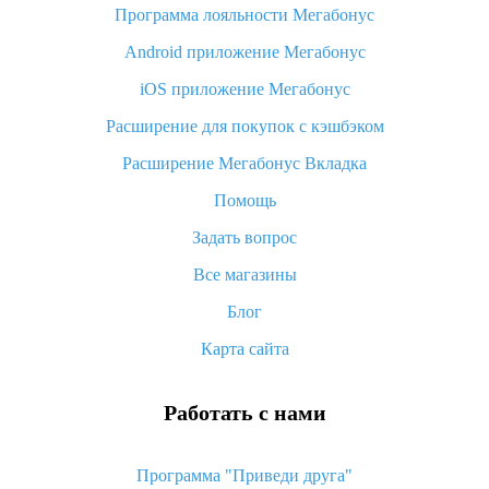
Программа лояльности Мегабонус
Как узнать, куда пришла посылка с Алиэкспресс
Android приложение Мегабонус
Вы отменили заказ на Алиэкспресс, когда вернут деньги?
iOS приложение Мегабонус
Что такое баллы на Алиэкспресс, как их получить и
потратить
Расширение для покупок с кэшбэком
«AliExpress Standard Shipping»: что это за метод доставки и
Расширение Мегабонус Вкладка
как его отслеживать
Помощь
Как покупать оптом на Алиэкспресс
Задать вопрос
Что делать, если не пришел товар с Алиэкспресс
Все магазины
Как сделать кэшбэк на Алиэкспресс: простые способы
возврата денег
Блог
Карта сайта
Работать с нами
Программа "Приведи друга"