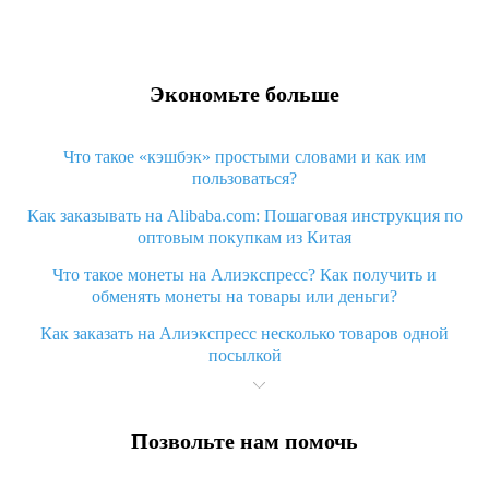
Экономьте больше
Что такое «кэшбэк» простыми словами и как им
пользоваться?
Как заказывать на Alibaba.com: Пошаговая инструкция по
оптовым покупкам из Китая
Что такое монеты на Алиэкспресс? Как получить и
обменять монеты на товары или деньги?
Как заказать на Алиэкспресс несколько товаров одной
посылкой
Что значит статус «Заказ закрыт» на Алиэкспресс и что
делать?
Позвольте нам помочь
Что делать, если Алиэкспресс просит ввести паспортные
данные и ИНН при покупке?