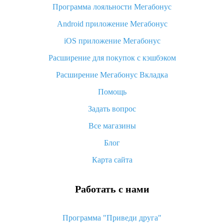
Программа лояльности Мегабонус
Как узнать, куда пришла посылка с Алиэкспресс
Android приложение Мегабонус
Вы отменили заказ на Алиэкспресс, когда вернут деньги?
iOS приложение Мегабонус
Что такое баллы на Алиэкспресс, как их получить и
потратить
Расширение для покупок с кэшбэком
«AliExpress Standard Shipping»: что это за метод доставки и
Расширение Мегабонус Вкладка
как его отслеживать
Помощь
Как покупать оптом на Алиэкспресс
Задать вопрос
Что делать, если не пришел товар с Алиэкспресс
Все магазины
Как сделать кэшбэк на Алиэкспресс: простые способы
возврата денег
Блог
Карта сайта
Работать с нами
Программа "Приведи друга"