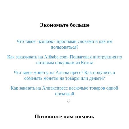
Экономьте больше
Что такое «кэшбэк» простыми словами и как им
пользоваться?
Как заказывать на Alibaba.com: Пошаговая инструкция по
оптовым покупкам из Китая
Что такое монеты на Алиэкспресс? Как получить и
обменять монеты на товары или деньги?
Как заказать на Алиэкспресс несколько товаров одной
посылкой
Что значит статус «Заказ закрыт» на Алиэкспресс и что
делать?
Позвольте нам помочь
Что делать, если Алиэкспресс просит ввести паспортные
данные и ИНН при покупке?