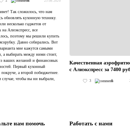
2
0
25.08.2020
ивет! Так сложилось, что нам
ь обновлять кухонную технику.
ли несколько гаджетов от
x на Алиэкспресс, все
лось, поэтому мы решили купить
ясорубку. Давно собирались. Вот
 варианта мне кажутся самыми
, а выбирать между ними стоит,
из ваших желаний и финансовых
Качественная аэрофрит
остей. Первый кухонный
с Алиэкспресс за 7400 ру
 покруче, а второй побюджетнее.
 случае, чтобы вы ни выбрали,
3
0
на Алиэкспресс их будет
е, чем в России. Мы выбрали в...
льте нам помочь
Работать с нами