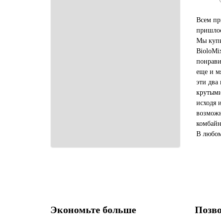
Всем пр
пришлос
Мы купи
BioloMi
понрави
еще и м
эти два
крутыми
исходя 
возможн
комбайн
В любом
купить 
выгодне
Экономьте больше
Позво