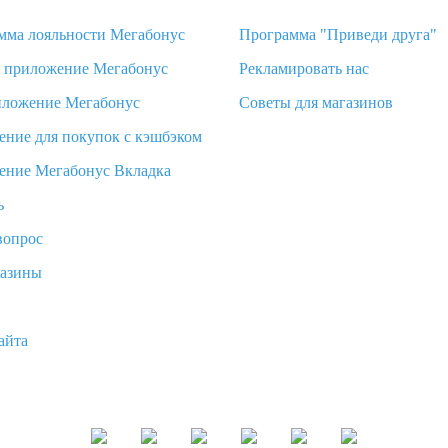
мма лояльности Мегабонус
Программа "Приведи друга"
d приложение Мегабонус
Рекламировать нас
иложение Мегабонус
Советы для магазинов
ение для покупок с кэшбэком
ение Мегабонус Вкладка
ь
вопрос
газины
айта