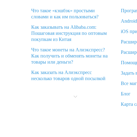
Что такое «кэшбэк» простыми
Програ
словами и как им пользоваться?
Androi
Как заказывать на Alibaba.com:
iOS пр
Пошаговая инструкция по оптовым
покупкам из Китая
Расшир
Что такое монеты на Алиэкспресс?
Расшир
Как получить и обменять монеты на
товары или деньги?
Помощ
Как заказать на Алиэкспресс
Задать 
несколько товаров одной посылкой
Все ма
Что значит статус «Заказ закрыт» на
Блог
Алиэкспресс и что делать?
Карта с
Что делать, если Алиэкспресс просит
ввести паспортные данные и ИНН
при покупке?
Как узнать, куда пришла посылка с
Алиэкспресс