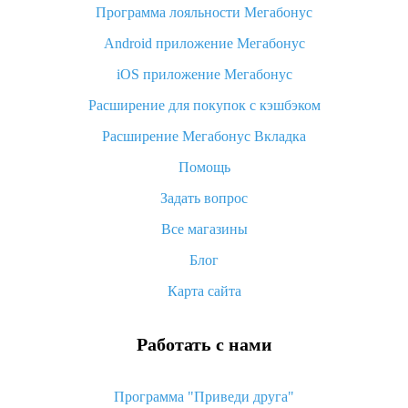
Программа лояльности Мегабонус
Как узнать, куда пришла посылка с Алиэкспресс
Android приложение Мегабонус
Вы отменили заказ на Алиэкспресс, когда вернут деньги?
iOS приложение Мегабонус
Что такое баллы на Алиэкспресс, как их получить и
потратить
Расширение для покупок с кэшбэком
«AliExpress Standard Shipping»: что это за метод доставки и
Расширение Мегабонус Вкладка
как его отслеживать
Помощь
Как покупать оптом на Алиэкспресс
Задать вопрос
Что делать, если не пришел товар с Алиэкспресс
Все магазины
Как сделать кэшбэк на Алиэкспресс: простые способы
возврата денег
Блог
Карта сайта
Работать с нами
Программа "Приведи друга"