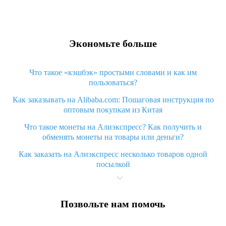
Экономьте больше
Что такое «кэшбэк» простыми словами и как им
пользоваться?
Как заказывать на Alibaba.com: Пошаговая инструкция по
оптовым покупкам из Китая
Что такое монеты на Алиэкспресс? Как получить и
обменять монеты на товары или деньги?
Как заказать на Алиэкспресс несколько товаров одной
посылкой
Что значит статус «Заказ закрыт» на Алиэкспресс и что
делать?
Позвольте нам помочь
Что делать, если Алиэкспресс просит ввести паспортные
данные и ИНН при покупке?