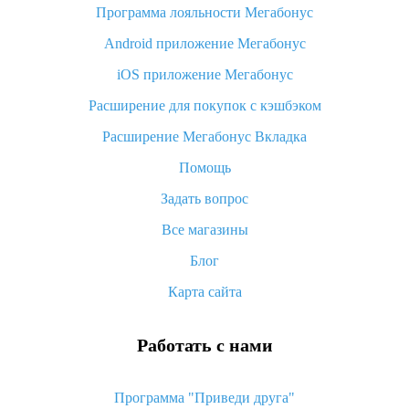
Программа лояльности Мегабонус
Как узнать, куда пришла посылка с Алиэкспресс
Android приложение Мегабонус
Вы отменили заказ на Алиэкспресс, когда вернут деньги?
iOS приложение Мегабонус
Что такое баллы на Алиэкспресс, как их получить и
потратить
Расширение для покупок с кэшбэком
«AliExpress Standard Shipping»: что это за метод доставки и
Расширение Мегабонус Вкладка
как его отслеживать
Помощь
Как покупать оптом на Алиэкспресс
Задать вопрос
Что делать, если не пришел товар с Алиэкспресс
Все магазины
Как сделать кэшбэк на Алиэкспресс: простые способы
возврата денег
Блог
Карта сайта
Работать с нами
Программа "Приведи друга"