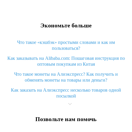
Экономьте больше
Что такое «кэшбэк» простыми словами и как им
пользоваться?
Как заказывать на Alibaba.com: Пошаговая инструкция по
оптовым покупкам из Китая
Что такое монеты на Алиэкспресс? Как получить и
обменять монеты на товары или деньги?
Как заказать на Алиэкспресс несколько товаров одной
посылкой
Что значит статус «Заказ закрыт» на Алиэкспресс и что
делать?
Позвольте нам помочь
Что делать, если Алиэкспресс просит ввести паспортные
данные и ИНН при покупке?