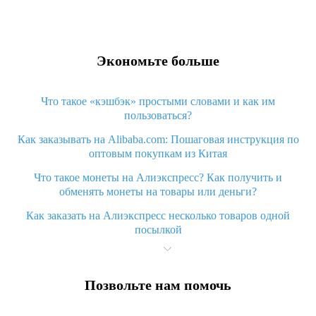
Экономьте больше
Что такое «кэшбэк» простыми словами и как им
пользоваться?
Как заказывать на Alibaba.com: Пошаговая инструкция по
оптовым покупкам из Китая
Что такое монеты на Алиэкспресс? Как получить и
обменять монеты на товары или деньги?
Как заказать на Алиэкспресс несколько товаров одной
посылкой
Что значит статус «Заказ закрыт» на Алиэкспресс и что
делать?
Позвольте нам помочь
Что делать, если Алиэкспресс просит ввести паспортные
данные и ИНН при покупке?