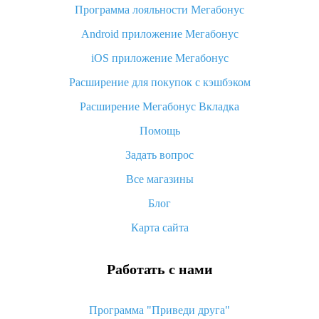
Программа лояльности Мегабонус
Как узнать, куда пришла посылка с Алиэкспресс
Android приложение Мегабонус
Вы отменили заказ на Алиэкспресс, когда вернут деньги?
iOS приложение Мегабонус
Что такое баллы на Алиэкспресс, как их получить и
потратить
Расширение для покупок с кэшбэком
«AliExpress Standard Shipping»: что это за метод доставки и
Расширение Мегабонус Вкладка
как его отслеживать
Помощь
Как покупать оптом на Алиэкспресс
Задать вопрос
Что делать, если не пришел товар с Алиэкспресс
Все магазины
Как сделать кэшбэк на Алиэкспресс: простые способы
возврата денег
Блог
Карта сайта
Работать с нами
Программа "Приведи друга"