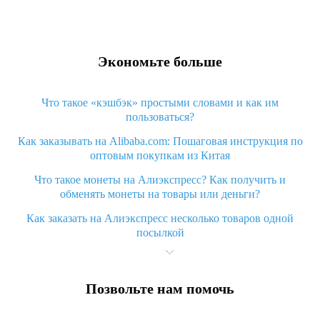
Экономьте больше
Что такое «кэшбэк» простыми словами и как им
пользоваться?
Как заказывать на Alibaba.com: Пошаговая инструкция по
оптовым покупкам из Китая
Что такое монеты на Алиэкспресс? Как получить и
обменять монеты на товары или деньги?
Как заказать на Алиэкспресс несколько товаров одной
посылкой
Что значит статус «Заказ закрыт» на Алиэкспресс и что
делать?
Позвольте нам помочь
Что делать, если Алиэкспресс просит ввести паспортные
данные и ИНН при покупке?