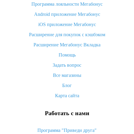
Программа лояльности Мегабонус
Как узнать, куда пришла посылка с Алиэкспресс
Android приложение Мегабонус
Вы отменили заказ на Алиэкспресс, когда вернут деньги?
iOS приложение Мегабонус
Что такое баллы на Алиэкспресс, как их получить и
потратить
Расширение для покупок с кэшбэком
«AliExpress Standard Shipping»: что это за метод доставки и
Расширение Мегабонус Вкладка
как его отслеживать
Помощь
Как покупать оптом на Алиэкспресс
Задать вопрос
Что делать, если не пришел товар с Алиэкспресс
Все магазины
Как сделать кэшбэк на Алиэкспресс: простые способы
возврата денег
Блог
Карта сайта
Работать с нами
Программа "Приведи друга"