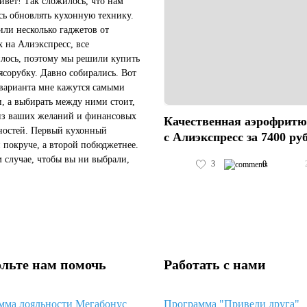
ивет! Так сложилось, что нам
ь обновлять кухонную технику.
ли несколько гаджетов от
x на Алиэкспресс, все
лось, поэтому мы решили купить
ясорубку. Давно собирались. Вот
 варианта мне кажутся самыми
, а выбирать между ними стоит,
из ваших желаний и финансовых
Качественная аэрофрит
остей. Первый кухонный
с Алиэкспресс за 7400 ру
 покруче, а второй побюджетнее.
 случае, чтобы вы ни выбрали,
3
0
на Алиэкспресс их будет
е, чем в России. Мы выбрали в...
льте нам помочь
Работать с нами
мма лояльности Мегабонус
Программа "Приведи друга"