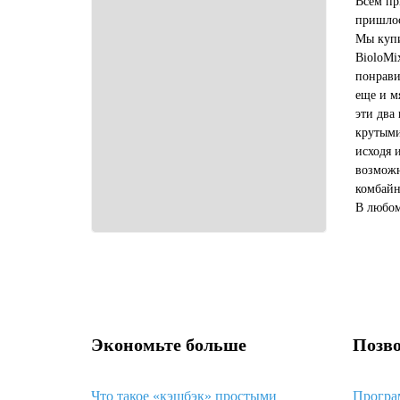
Всем пр
пришлос
Мы купи
BioloMi
понрави
еще и м
эти два
крутыми
исходя 
возможн
комбайн
В любом
купить 
выгодне
Экономьте больше
Позво
Что такое «кэшбэк» простыми
Програ