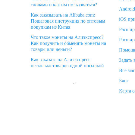
словами и как им пользоваться?
Androi
Как заказывать на Alibaba.com:
iOS пр
Пошаговая инструкция по оптовым
покупкам из Китая
Расшир
Что такое монеты на Алиэкспресс?
Расшир
Как получить и обменять монеты на
товары или деньги?
Помощ
Как заказать на Алиэкспресс
Задать 
несколько товаров одной посылкой
Все ма
Что значит статус «Заказ закрыт» на
Блог
Алиэкспресс и что делать?
Карта с
Что делать, если Алиэкспресс просит
ввести паспортные данные и ИНН
при покупке?
Как узнать, куда пришла посылка с
Алиэкспресс
Вы отменили заказ на Алиэкспресс,