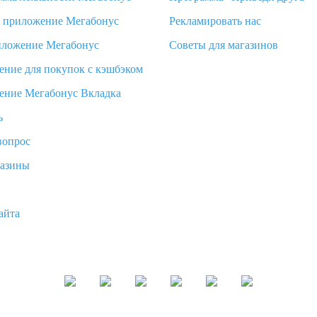
d приложение Мегабонус
Рекламировать нас
иложение Мегабонус
Советы для магазинов
ение для покупок с кэшбэком
ение Мегабонус Вкладка
ь
вопрос
газины
айта