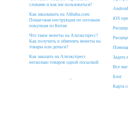
словами и как им пользоваться?
Androi
Как заказывать на Alibaba.com:
iOS пр
Пошаговая инструкция по оптовым
покупкам из Китая
Расшир
Что такое монеты на Алиэкспресс?
Расшир
Как получить и обменять монеты на
товары или деньги?
Помощ
Как заказать на Алиэкспресс
Задать 
несколько товаров одной посылкой
Все ма
Что значит статус «Заказ закрыт» на
Блог
Алиэкспресс и что делать?
Карта с
Что делать, если Алиэкспресс просит
ввести паспортные данные и ИНН
при покупке?
Как узнать, куда пришла посылка с
Алиэкспресс
Вы отменили заказ на Алиэкспресс,