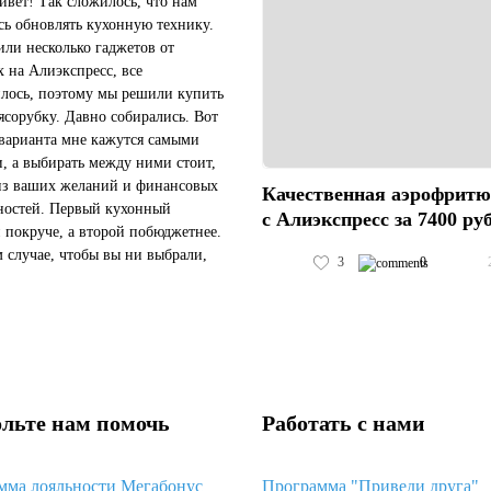
ивет! Так сложилось, что нам
ь обновлять кухонную технику.
ли несколько гаджетов от
x на Алиэкспресс, все
лось, поэтому мы решили купить
ясорубку. Давно собирались. Вот
 варианта мне кажутся самыми
, а выбирать между ними стоит,
из ваших желаний и финансовых
Качественная аэрофрит
остей. Первый кухонный
с Алиэкспресс за 7400 ру
 покруче, а второй побюджетнее.
 случае, чтобы вы ни выбрали,
3
0
на Алиэкспресс их будет
е, чем в России. Мы выбрали в...
льте нам помочь
Работать с нами
мма лояльности Мегабонус
Программа "Приведи друга"