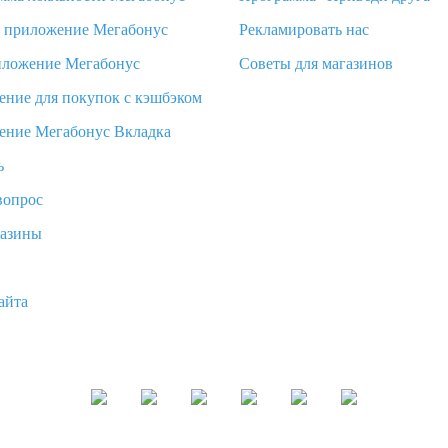
d приложение Мегабонус
Рекламировать нас
иложение Мегабонус
Советы для магазинов
ение для покупок с кэшбэком
ение Мегабонус Вкладка
ь
вопрос
газины
айта