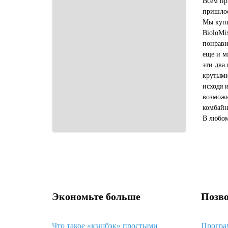
Всем пр
пришлос
Мы купи
BioloMi
понрави
еще и м
эти два
крутыми
исходя 
возможн
комбайн
В любом
купить 
выгодне
Экономьте больше
Позво
Что такое «кэшбэк» простыми
Програ