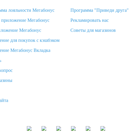
мма лояльности Мегабонус
Программа "Приведи друга"
d приложение Мегабонус
Рекламировать нас
иложение Мегабонус
Советы для магазинов
ение для покупок с кэшбэком
ение Мегабонус Вкладка
ь
вопрос
газины
айта