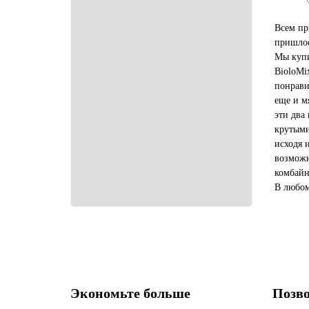
Всем пр
пришлос
Мы купи
BioloMi
понрави
еще и м
эти два
крутыми
исходя 
возможн
комбайн
В любом
купить 
выгодне
Экономьте больше
Позво