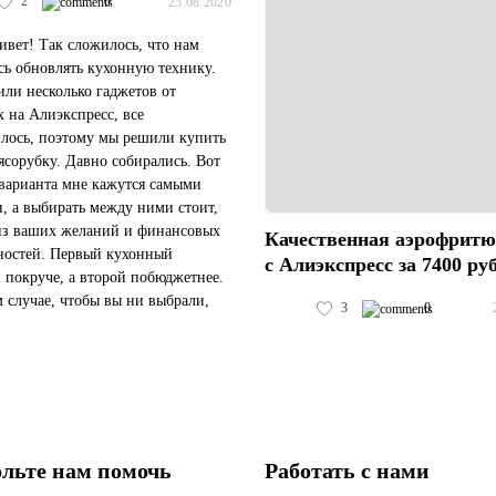
2
0
25.08.2020
ивет! Так сложилось, что нам
ь обновлять кухонную технику.
ли несколько гаджетов от
x на Алиэкспресс, все
лось, поэтому мы решили купить
ясорубку. Давно собирались. Вот
 варианта мне кажутся самыми
, а выбирать между ними стоит,
из ваших желаний и финансовых
Качественная аэрофрит
остей. Первый кухонный
с Алиэкспресс за 7400 ру
 покруче, а второй побюджетнее.
 случае, чтобы вы ни выбрали,
3
0
на Алиэкспресс их будет
е, чем в России. Мы выбрали в...
льте нам помочь
Работать с нами