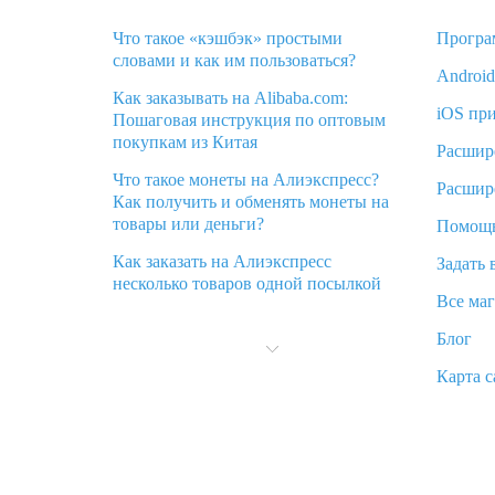
Что такое «кэшбэк» простыми
Програ
словами и как им пользоваться?
Androi
Как заказывать на Alibaba.com:
iOS пр
Пошаговая инструкция по оптовым
покупкам из Китая
Расшир
Что такое монеты на Алиэкспресс?
Расшир
Как получить и обменять монеты на
товары или деньги?
Помощ
Как заказать на Алиэкспресс
Задать 
несколько товаров одной посылкой
Все ма
Что значит статус «Заказ закрыт» на
Блог
Алиэкспресс и что делать?
Карта с
Что делать, если Алиэкспресс просит
ввести паспортные данные и ИНН
при покупке?
Как узнать, куда пришла посылка с
Алиэкспресс