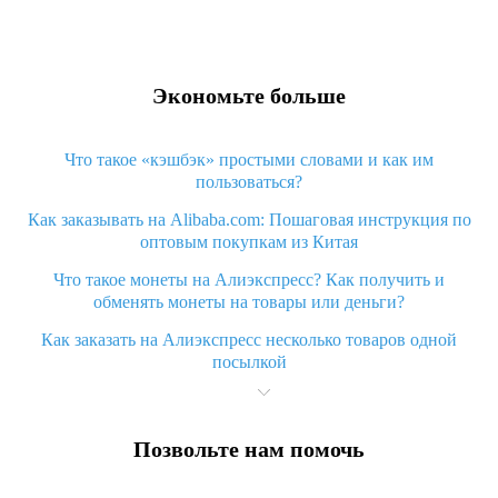
Экономьте больше
Что такое «кэшбэк» простыми словами и как им
пользоваться?
Как заказывать на Alibaba.com: Пошаговая инструкция по
оптовым покупкам из Китая
Что такое монеты на Алиэкспресс? Как получить и
обменять монеты на товары или деньги?
Как заказать на Алиэкспресс несколько товаров одной
посылкой
Что значит статус «Заказ закрыт» на Алиэкспресс и что
делать?
Позвольте нам помочь
Что делать, если Алиэкспресс просит ввести паспортные
данные и ИНН при покупке?