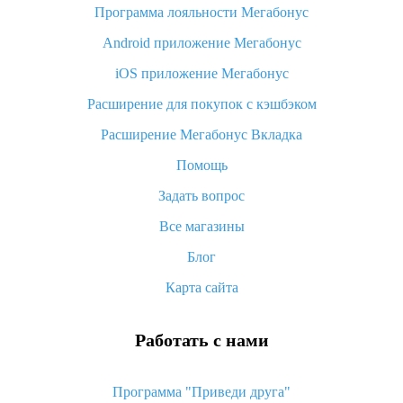
Программа лояльности Мегабонус
Как узнать, куда пришла посылка с Алиэкспресс
Android приложение Мегабонус
Вы отменили заказ на Алиэкспресс, когда вернут деньги?
iOS приложение Мегабонус
Что такое баллы на Алиэкспресс, как их получить и
потратить
Расширение для покупок с кэшбэком
«AliExpress Standard Shipping»: что это за метод доставки и
Расширение Мегабонус Вкладка
как его отслеживать
Помощь
Как покупать оптом на Алиэкспресс
Задать вопрос
Что делать, если не пришел товар с Алиэкспресс
Все магазины
Как сделать кэшбэк на Алиэкспресс: простые способы
возврата денег
Блог
Карта сайта
Работать с нами
Программа "Приведи друга"