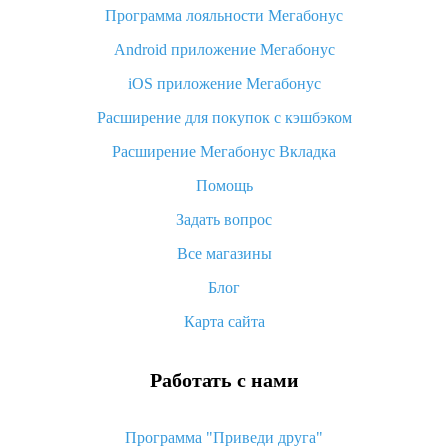
Программа лояльности Мегабонус
Как узнать, куда пришла посылка с Алиэкспресс
Android приложение Мегабонус
Вы отменили заказ на Алиэкспресс, когда вернут деньги?
iOS приложение Мегабонус
Что такое баллы на Алиэкспресс, как их получить и
потратить
Расширение для покупок с кэшбэком
«AliExpress Standard Shipping»: что это за метод доставки и
Расширение Мегабонус Вкладка
как его отслеживать
Помощь
Как покупать оптом на Алиэкспресс
Задать вопрос
Что делать, если не пришел товар с Алиэкспресс
Все магазины
Как сделать кэшбэк на Алиэкспресс: простые способы
возврата денег
Блог
Карта сайта
Работать с нами
Программа "Приведи друга"