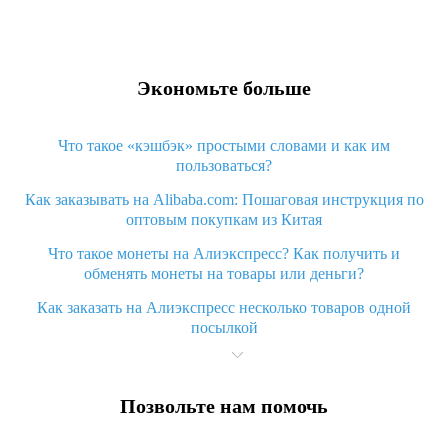
Экономьте больше
Что такое «кэшбэк» простыми словами и как им
пользоваться?
Как заказывать на Alibaba.com: Пошаговая инструкция по
оптовым покупкам из Китая
Что такое монеты на Алиэкспресс? Как получить и
обменять монеты на товары или деньги?
Как заказать на Алиэкспресс несколько товаров одной
посылкой
Что значит статус «Заказ закрыт» на Алиэкспресс и что
делать?
Позвольте нам помочь
Что делать, если Алиэкспресс просит ввести паспортные
данные и ИНН при покупке?