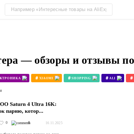
тера — обзоры и отзывы п
#
#
#
#
ЕКТРОНИКА
XIAOMI
SHOPPING
ALI
#
#
3D ПРИНТЕР BAMBU LAB X1
3D ПРИНТЕР KOBRA 3
ти
O Saturn 4 Ultra 16K:
ок парню, котор...
0
0
16.11.2025