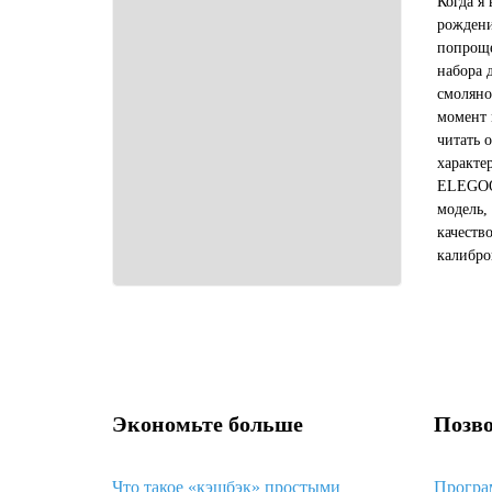
Когда я
рождени
попроще
набора 
смоляно
момент 
читать 
характе
ELEGOO 
модель,
качеств
калибро
общем, 
девайс, 
Экономьте больше
Позво
Что такое «кэшбэк» простыми
Програ