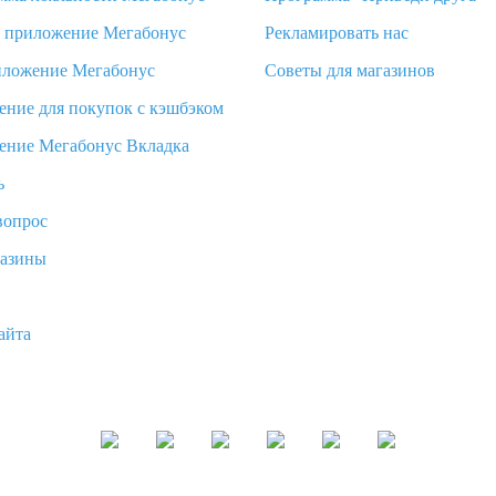
d приложение Мегабонус
Рекламировать нас
иложение Мегабонус
Советы для магазинов
ение для покупок с кэшбэком
ение Мегабонус Вкладка
ь
вопрос
газины
айта