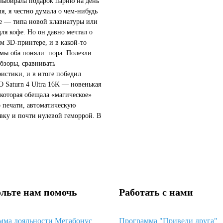
 выбирала подарок парню на день
я, я честно думала о чем-нибудь
 — типа новой клавиатуры или
для кофе. Но он давно мечтал о
м 3D-принтере, и в какой-то
мы оба поняли: пора. Полезли
обзоры, сравнивать
ристики, и в итоге победил
Saturn 4 Ultra 16K — новенькая
 которая обещала «магическое»
о печати, автоматическую
вку и почти нулевой геморрой. В
звучало так, будто это идеальный
чтобы просто достать...
льте нам помочь
Работать с нами
мма лояльности Мегабонус
Программа "Приведи друга"