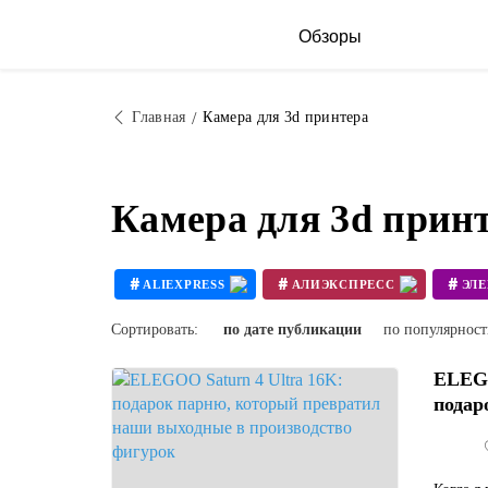
Обзоры
Главная
Камера для 3d принтера
Камера для 3d прин
#
#
#
ALIEXPRESS
АЛИЭКСПРЕСС
ЭЛ
#
#
3D ПРИНТЕР СВОИМИ РУКАМИ
Сортировать:
по дате публикации
по популярнос
ELEGO
подар