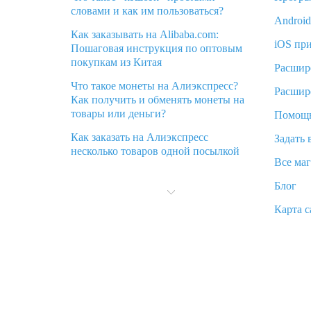
словами и как им пользоваться?
Androi
Как заказывать на Alibaba.com:
iOS пр
Пошаговая инструкция по оптовым
покупкам из Китая
Расшир
Что такое монеты на Алиэкспресс?
Расшир
Как получить и обменять монеты на
товары или деньги?
Помощ
Как заказать на Алиэкспресс
Задать 
несколько товаров одной посылкой
Все ма
Что значит статус «Заказ закрыт» на
Блог
Алиэкспресс и что делать?
Карта с
Что делать, если Алиэкспресс просит
ввести паспортные данные и ИНН
при покупке?
Как узнать, куда пришла посылка с
Алиэкспресс
Вы отменили заказ на Алиэкспресс,