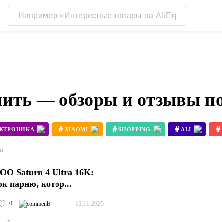
пить — обзоры и отзывы п
#
#
#
#
ЕКТРОНИКА
XIAOMI
SHOPPING
ALI
#
#
3D ПРИНТЕР BAMBU LAB X1
3D ПРИНТЕР KOBRA 3
ти
O Saturn 4 Ultra 16K:
ок парню, котор...
0
0
16.11.2025