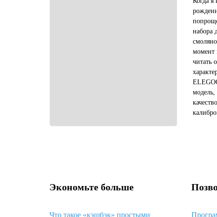
Когда я
рождени
попроще
набора 
смоляно
момент 
читать 
характе
ELEGOO 
модель,
качеств
калибро
общем, 
девайс, 
Экономьте больше
Позво
Что такое «кэшбэк» простыми
Програ