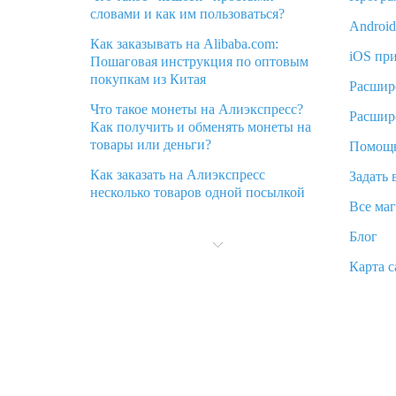
словами и как им пользоваться?
Androi
Как заказывать на Alibaba.com:
iOS пр
Пошаговая инструкция по оптовым
покупкам из Китая
Расшир
Что такое монеты на Алиэкспресс?
Расшир
Как получить и обменять монеты на
товары или деньги?
Помощ
Как заказать на Алиэкспресс
Задать 
несколько товаров одной посылкой
Все ма
Что значит статус «Заказ закрыт» на
Блог
Алиэкспресс и что делать?
Карта с
Что делать, если Алиэкспресс просит
ввести паспортные данные и ИНН
при покупке?
Как узнать, куда пришла посылка с
Алиэкспресс
Вы отменили заказ на Алиэкспресс,