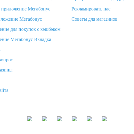
d приложение Мегабонус
Рекламировать нас
иложение Мегабонус
Советы для магазинов
ение для покупок с кэшбэком
ение Мегабонус Вкладка
ь
вопрос
газины
айта