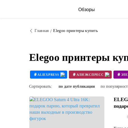
Обзоры
Главная
Elegoo принтеры купить
Elegoo принтеры ку
#
#
#
ALIEXPRESS
АЛИЭКСПРЕСС
ЭЛ
#
#
3D ПРИНТЕР СВОИМИ РУКАМИ
Сортировать:
по дате публикации
по популярнос
ELEGO
подар