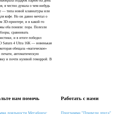
 выбирала подарок парню на день
я, я честно думала о чем-нибудь
 — типа новой клавиатуры или
для кофе. Но он давно мечтал о
м 3D-принтере, и в какой-то
мы оба поняли: пора. Полезли
обзоры, сравнивать
ристики, и в итоге победил
Saturn 4 Ultra 16K — новенькая
 которая обещала «магическое»
о печати, автоматическую
вку и почти нулевой геморрой. В
звучало так, будто это идеальный
чтобы просто достать...
льте нам помочь
Работать с нами
мма лояльности Мегабонус
Программа "Приведи друга"