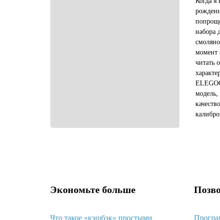
Когда я
рождени
попроще
набора 
смоляно
момент 
читать 
характе
ELEGOO 
модель,
качеств
калибро
общем, 
девайс, 
Экономьте больше
Позво
Что такое «кэшбэк» простыми
Програ