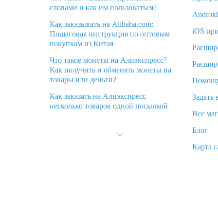
словами и как им пользоваться?
Androi
Как заказывать на Alibaba.com:
iOS пр
Пошаговая инструкция по оптовым
покупкам из Китая
Расшир
Что такое монеты на Алиэкспресс?
Расшир
Как получить и обменять монеты на
товары или деньги?
Помощ
Как заказать на Алиэкспресс
Задать 
несколько товаров одной посылкой
Все ма
Что значит статус «Заказ закрыт» на
Блог
Алиэкспресс и что делать?
Карта с
Что делать, если Алиэкспресс просит
ввести паспортные данные и ИНН
при покупке?
Как узнать, куда пришла посылка с
Алиэкспресс
Вы отменили заказ на Алиэкспресс,