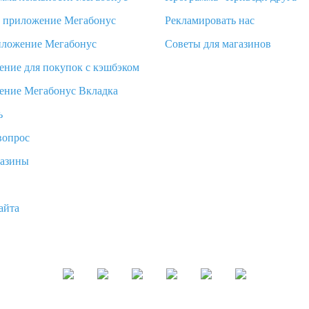
d приложение Мегабонус
Рекламировать нас
иложение Мегабонус
Советы для магазинов
ение для покупок с кэшбэком
ение Мегабонус Вкладка
ь
вопрос
газины
айта