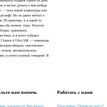
 выбирала подарок парню на день
я, я честно думала о чем-нибудь
 — типа новой клавиатуры или
для кофе. Но он давно мечтал о
м 3D-принтере, и в какой-то
мы оба поняли: пора. Полезли
обзоры, сравнивать
ристики, и в итоге победил
Saturn 4 Ultra 16K — новенькая
 которая обещала «магическое»
о печати, автоматическую
вку и почти нулевой геморрой. В
звучало так, будто это идеальный
чтобы просто достать...
льте нам помочь
Работать с нами
мма лояльности Мегабонус
Программа "Приведи друга"