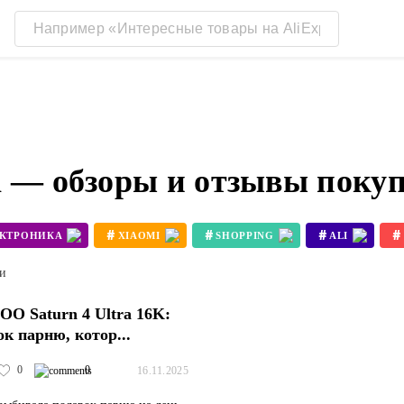
а — обзоры и отзывы поку
#
#
#
#
ЕКТРОНИКА
XIAOMI
SHOPPING
ALI
#
#
3D ПРИНТЕР BAMBU LAB X1
3D ПРИНТЕР KOBRA 3
ти
O Saturn 4 Ultra 16K:
ок парню, котор...
0
0
16.11.2025