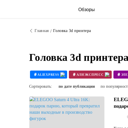
Обзоры
Главная
Головка 3d принтера
Головка 3d принтер
#
#
#
ALIEXPRESS
АЛИЭКСПРЕСС
ЭЛ
#
#
3D ПРИНТЕР СВОИМИ РУКАМИ
Сортировать:
по дате публикации
по популярнос
ELEGO
подар