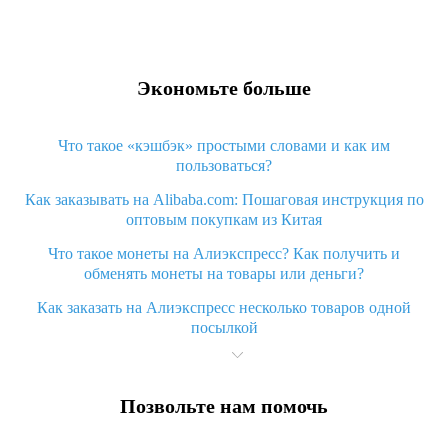
Экономьте больше
Что такое «кэшбэк» простыми словами и как им
пользоваться?
Как заказывать на Alibaba.com: Пошаговая инструкция по
оптовым покупкам из Китая
Что такое монеты на Алиэкспресс? Как получить и
обменять монеты на товары или деньги?
Как заказать на Алиэкспресс несколько товаров одной
посылкой
Что значит статус «Заказ закрыт» на Алиэкспресс и что
делать?
Позвольте нам помочь
Что делать, если Алиэкспресс просит ввести паспортные
данные и ИНН при покупке?