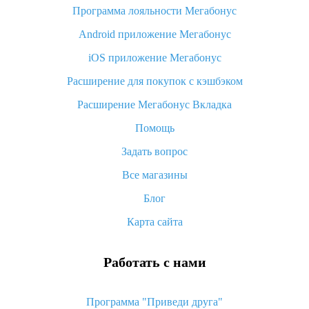
Программа лояльности Мегабонус
Как узнать, куда пришла посылка с Алиэкспресс
Android приложение Мегабонус
Вы отменили заказ на Алиэкспресс, когда вернут деньги?
iOS приложение Мегабонус
Что такое баллы на Алиэкспресс, как их получить и
потратить
Расширение для покупок с кэшбэком
«AliExpress Standard Shipping»: что это за метод доставки и
Расширение Мегабонус Вкладка
как его отслеживать
Помощь
Как покупать оптом на Алиэкспресс
Задать вопрос
Что делать, если не пришел товар с Алиэкспресс
Все магазины
Как сделать кэшбэк на Алиэкспресс: простые способы
возврата денег
Блог
Карта сайта
Работать с нами
Программа "Приведи друга"