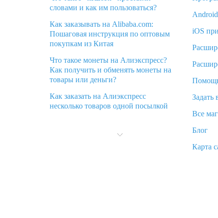
словами и как им пользоваться?
Androi
Как заказывать на Alibaba.com:
iOS пр
Пошаговая инструкция по оптовым
покупкам из Китая
Расшир
Что такое монеты на Алиэкспресс?
Расшир
Как получить и обменять монеты на
товары или деньги?
Помощ
Как заказать на Алиэкспресс
Задать 
несколько товаров одной посылкой
Все ма
Что значит статус «Заказ закрыт» на
Блог
Алиэкспресс и что делать?
Карта с
Что делать, если Алиэкспресс просит
ввести паспортные данные и ИНН
при покупке?
Как узнать, куда пришла посылка с
Алиэкспресс
Вы отменили заказ на Алиэкспресс,