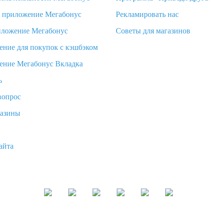
d приложение Мегабонус
Рекламировать нас
иложение Мегабонус
Советы для магазинов
ение для покупок с кэшбэком
ение Мегабонус Вкладка
ь
вопрос
газины
айта