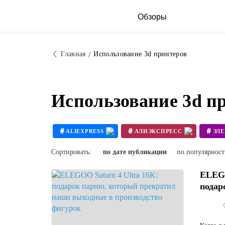
Обзоры
Главная
Использование 3d принтеров
Использование 3d п
#
#
#
ALIEXPRESS
АЛИЭКСПРЕСС
ЭЛ
#
#
3D ПРИНТЕР СВОИМИ РУКАМИ
Сортировать:
по дате публикации
по популярнос
ELEGO
подар