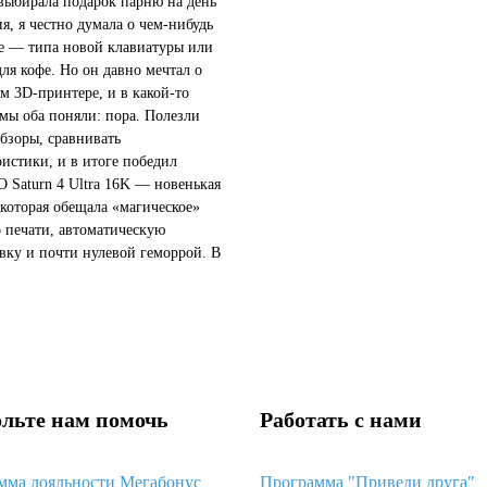
 выбирала подарок парню на день
я, я честно думала о чем-нибудь
 — типа новой клавиатуры или
для кофе. Но он давно мечтал о
м 3D-принтере, и в какой-то
мы оба поняли: пора. Полезли
обзоры, сравнивать
ристики, и в итоге победил
Saturn 4 Ultra 16K — новенькая
 которая обещала «магическое»
о печати, автоматическую
вку и почти нулевой геморрой. В
звучало так, будто это идеальный
чтобы просто достать...
льте нам помочь
Работать с нами
мма лояльности Мегабонус
Программа "Приведи друга"