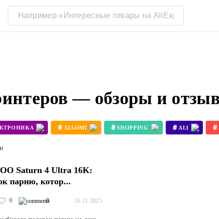
ринтеров — обзоры и отзы
#
#
#
#
ЕКТРОНИКА
XIAOMI
SHOPPING
ALI
#
#
3D ПРИНТЕР BAMBU LAB X1
3D ПРИНТЕР KOBRA 3
ти
O Saturn 4 Ultra 16K:
ок парню, котор...
0
0
16.11.2025