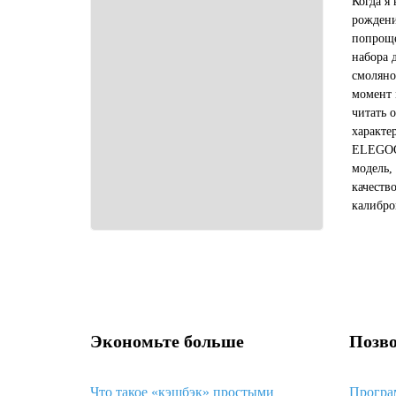
Когда я
рождени
попроще
набора 
смоляно
момент 
читать 
характе
ELEGOO 
модель,
качеств
калибро
общем, 
девайс, 
Экономьте больше
Позво
Что такое «кэшбэк» простыми
Програ