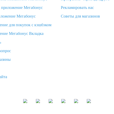
d приложение Мегабонус
Рекламировать нас
иложение Мегабонус
Советы для магазинов
ение для покупок с кэшбэком
ение Мегабонус Вкладка
ь
вопрос
газины
айта