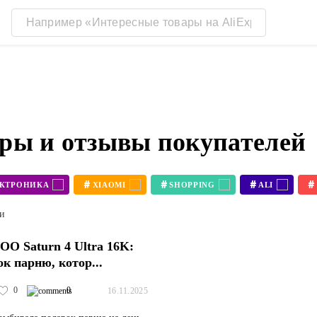
зоры и отзывы покупателей
#
#
#
#
ЕКТРОНИКА
XIAOMI
SHOPPING
ALI
#
#
3D ПРИНТЕР BAMBU LAB X1
3D ПРИНТЕР KOBRA 3
ти
O Saturn 4 Ultra 16K:
ок парню, котор...
0
0
16.11.2025