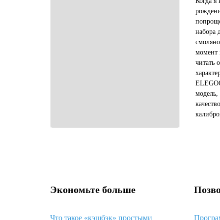
Когда я
рождени
попроще
набора 
смоляно
момент 
читать 
характе
ELEGOO 
модель,
качеств
калибро
общем, 
девайс, 
Экономьте больше
Позво
Что такое «кэшбэк» простыми
Програ