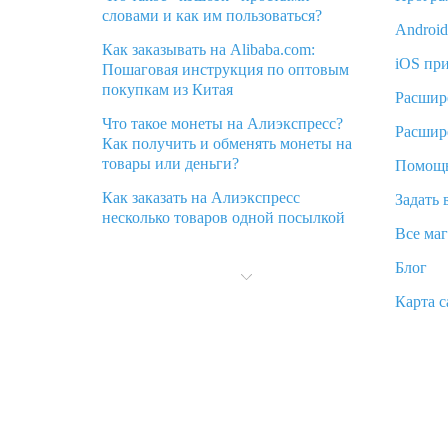
словами и как им пользоваться?
Androi
Как заказывать на Alibaba.com:
iOS пр
Пошаговая инструкция по оптовым
покупкам из Китая
Расшир
Что такое монеты на Алиэкспресс?
Расшир
Как получить и обменять монеты на
товары или деньги?
Помощ
Как заказать на Алиэкспресс
Задать 
несколько товаров одной посылкой
Все ма
Что значит статус «Заказ закрыт» на
Блог
Алиэкспресс и что делать?
Карта с
Что делать, если Алиэкспресс просит
ввести паспортные данные и ИНН
при покупке?
Как узнать, куда пришла посылка с
Алиэкспресс
Вы отменили заказ на Алиэкспресс,