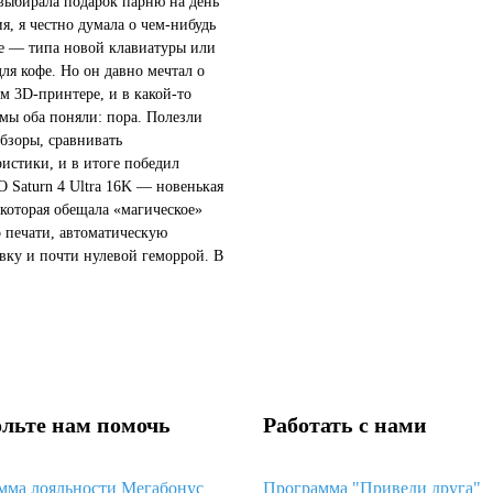
 выбирала подарок парню на день
я, я честно думала о чем-нибудь
 — типа новой клавиатуры или
для кофе. Но он давно мечтал о
м 3D-принтере, и в какой-то
мы оба поняли: пора. Полезли
обзоры, сравнивать
ристики, и в итоге победил
Saturn 4 Ultra 16K — новенькая
 которая обещала «магическое»
о печати, автоматическую
вку и почти нулевой геморрой. В
звучало так, будто это идеальный
чтобы просто достать...
льте нам помочь
Работать с нами
мма лояльности Мегабонус
Программа "Приведи друга"