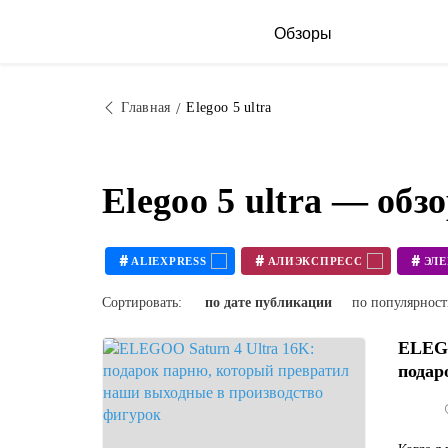
Обзоры
Главная
Elegoo 5 ultra
Elegoo 5 ultra — об
#
#
#
ALIEXPRESS
АЛИЭКСПРЕСС
ЭЛ
#
#
3D ПРИНТЕР СВОИМИ РУКАМИ
Сортировать:
по дате публикации
по популярнос
ELEGO
подар