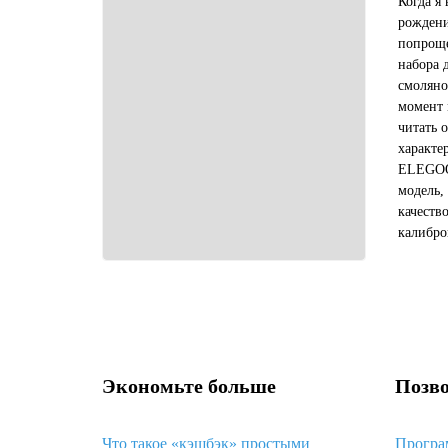
Когда я
рождени
попроще
набора 
смоляно
момент 
читать 
характе
ELEGOO 
модель,
качеств
калибро
общем, 
девайс, 
Экономьте больше
Позво
Что такое «кэшбэк» простыми
Програ