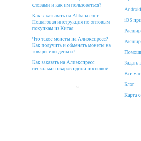
словами и как им пользоваться?
Androi
Как заказывать на Alibaba.com:
iOS пр
Пошаговая инструкция по оптовым
покупкам из Китая
Расшир
Что такое монеты на Алиэкспресс?
Расшир
Как получить и обменять монеты на
товары или деньги?
Помощ
Как заказать на Алиэкспресс
Задать 
несколько товаров одной посылкой
Все ма
Что значит статус «Заказ закрыт» на
Блог
Алиэкспресс и что делать?
Карта с
Что делать, если Алиэкспресс просит
ввести паспортные данные и ИНН
при покупке?
Как узнать, куда пришла посылка с
Алиэкспресс
Вы отменили заказ на Алиэкспресс,