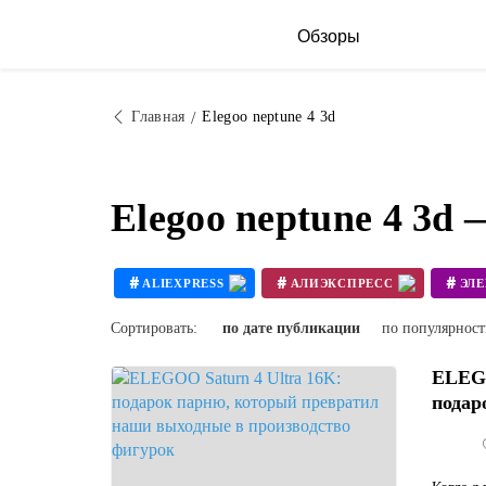
Обзоры
Главная
Elegoo neptune 4 3d
Elegoo neptune 4 3d
#
#
#
ALIEXPRESS
АЛИЭКСПРЕСС
ЭЛ
#
#
3D ПРИНТЕР СВОИМИ РУКАМИ
Сортировать:
по дате публикации
по популярнос
ELEGO
подар