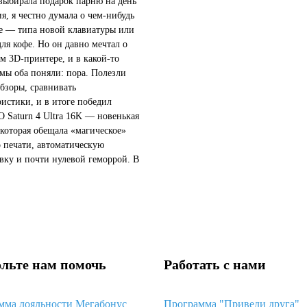
 выбирала подарок парню на день
я, я честно думала о чем-нибудь
 — типа новой клавиатуры или
для кофе. Но он давно мечтал о
м 3D-принтере, и в какой-то
мы оба поняли: пора. Полезли
обзоры, сравнивать
ристики, и в итоге победил
Saturn 4 Ultra 16K — новенькая
 которая обещала «магическое»
о печати, автоматическую
вку и почти нулевой геморрой. В
звучало так, будто это идеальный
чтобы просто достать...
льте нам помочь
Работать с нами
мма лояльности Мегабонус
Программа "Приведи друга"