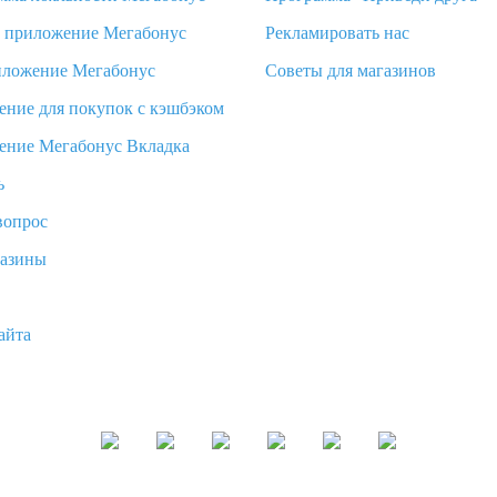
d приложение Мегабонус
Рекламировать нас
иложение Мегабонус
Советы для магазинов
ение для покупок с кэшбэком
ение Мегабонус Вкладка
ь
вопрос
газины
айта