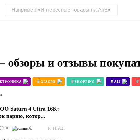
 — обзоры и отзывы покупа
#
#
#
#
ЕКТРОНИКА
XIAOMI
SHOPPING
ALI
#
#
3D ПРИНТЕР BAMBU LAB X1
3D ПРИНТЕР KOBRA 3
ти
O Saturn 4 Ultra 16K:
ок парню, котор...
0
0
16.11.2025