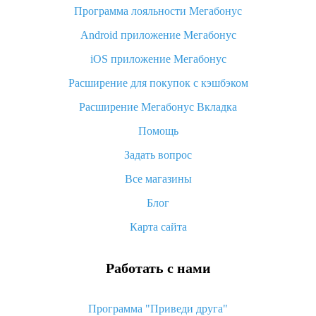
Программа лояльности Мегабонус
Как узнать, куда пришла посылка с Алиэкспресс
Android приложение Мегабонус
Вы отменили заказ на Алиэкспресс, когда вернут деньги?
iOS приложение Мегабонус
Что такое баллы на Алиэкспресс, как их получить и
потратить
Расширение для покупок с кэшбэком
«AliExpress Standard Shipping»: что это за метод доставки и
Расширение Мегабонус Вкладка
как его отслеживать
Помощь
Как покупать оптом на Алиэкспресс
Задать вопрос
Что делать, если не пришел товар с Алиэкспресс
Все магазины
Как сделать кэшбэк на Алиэкспресс: простые способы
возврата денег
Блог
Карта сайта
Работать с нами
Программа "Приведи друга"