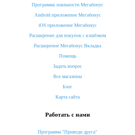
Программа лояльности Мегабонус
Как узнать, куда пришла посылка с Алиэкспресс
Android приложение Мегабонус
Вы отменили заказ на Алиэкспресс, когда вернут деньги?
iOS приложение Мегабонус
Что такое баллы на Алиэкспресс, как их получить и
потратить
Расширение для покупок с кэшбэком
«AliExpress Standard Shipping»: что это за метод доставки и
Расширение Мегабонус Вкладка
как его отслеживать
Помощь
Как покупать оптом на Алиэкспресс
Задать вопрос
Что делать, если не пришел товар с Алиэкспресс
Все магазины
Как сделать кэшбэк на Алиэкспресс: простые способы
возврата денег
Блог
Карта сайта
Работать с нами
Программа "Приведи друга"