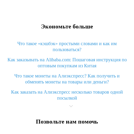
Экономьте больше
Что такое «кэшбэк» простыми словами и как им
пользоваться?
Как заказывать на Alibaba.com: Пошаговая инструкция по
оптовым покупкам из Китая
Что такое монеты на Алиэкспресс? Как получить и
обменять монеты на товары или деньги?
Как заказать на Алиэкспресс несколько товаров одной
посылкой
Что значит статус «Заказ закрыт» на Алиэкспресс и что
делать?
Позвольте нам помочь
Что делать, если Алиэкспресс просит ввести паспортные
данные и ИНН при покупке?