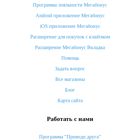
Программа лояльности Мегабонус
Как узнать, куда пришла посылка с Алиэкспресс
Android приложение Мегабонус
Вы отменили заказ на Алиэкспресс, когда вернут деньги?
iOS приложение Мегабонус
Что такое баллы на Алиэкспресс, как их получить и
потратить
Расширение для покупок с кэшбэком
«AliExpress Standard Shipping»: что это за метод доставки и
Расширение Мегабонус Вкладка
как его отслеживать
Помощь
Как покупать оптом на Алиэкспресс
Задать вопрос
Что делать, если не пришел товар с Алиэкспресс
Все магазины
Как сделать кэшбэк на Алиэкспресс: простые способы
возврата денег
Блог
Карта сайта
Работать с нами
Программа "Приведи друга"