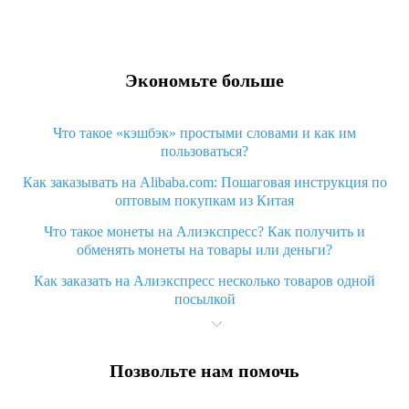
Экономьте больше
Что такое «кэшбэк» простыми словами и как им
пользоваться?
Как заказывать на Alibaba.com: Пошаговая инструкция по
оптовым покупкам из Китая
Что такое монеты на Алиэкспресс? Как получить и
обменять монеты на товары или деньги?
Как заказать на Алиэкспресс несколько товаров одной
посылкой
Что значит статус «Заказ закрыт» на Алиэкспресс и что
делать?
Позвольте нам помочь
Что делать, если Алиэкспресс просит ввести паспортные
данные и ИНН при покупке?