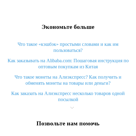
Экономьте больше
Что такое «кэшбэк» простыми словами и как им
пользоваться?
Как заказывать на Alibaba.com: Пошаговая инструкция по
оптовым покупкам из Китая
Что такое монеты на Алиэкспресс? Как получить и
обменять монеты на товары или деньги?
Как заказать на Алиэкспресс несколько товаров одной
посылкой
Что значит статус «Заказ закрыт» на Алиэкспресс и что
делать?
Позвольте нам помочь
Что делать, если Алиэкспресс просит ввести паспортные
данные и ИНН при покупке?