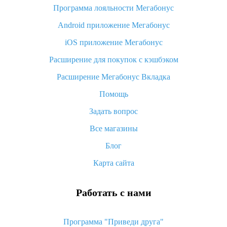
Программа лояльности Мегабонус
Как узнать, куда пришла посылка с Алиэкспресс
Android приложение Мегабонус
Вы отменили заказ на Алиэкспресс, когда вернут деньги?
iOS приложение Мегабонус
Что такое баллы на Алиэкспресс, как их получить и
потратить
Расширение для покупок с кэшбэком
«AliExpress Standard Shipping»: что это за метод доставки и
Расширение Мегабонус Вкладка
как его отслеживать
Помощь
Как покупать оптом на Алиэкспресс
Задать вопрос
Что делать, если не пришел товар с Алиэкспресс
Все магазины
Как сделать кэшбэк на Алиэкспресс: простые способы
возврата денег
Блог
Карта сайта
Работать с нами
Программа "Приведи друга"