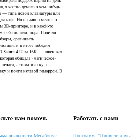
 выбирала подарок парню на день
я, я честно думала о чем-нибудь
 — типа новой клавиатуры или
для кофе. Но он давно мечтал о
м 3D-принтере, и в какой-то
мы оба поняли: пора. Полезли
обзоры, сравнивать
ристики, и в итоге победил
Saturn 4 Ultra 16K — новенькая
 которая обещала «магическое»
о печати, автоматическую
вку и почти нулевой геморрой. В
звучало так, будто это идеальный
чтобы просто достать...
льте нам помочь
Работать с нами
мма лояльности Мегабонус
Программа "Приведи друга"