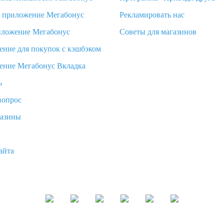
d приложение Мегабонус
Рекламировать нас
иложение Мегабонус
Советы для магазинов
ение для покупок с кэшбэком
ение Мегабонус Вкладка
ь
вопрос
газины
айта