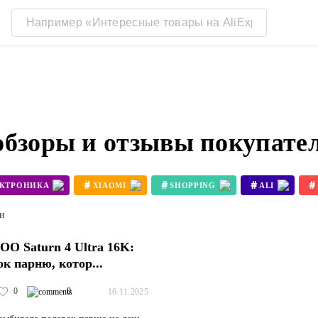
обзоры и отзывы покупате
#
#
#
#
ЕКТРОНИКА
XIAOMI
SHOPPING
ALI
#
#
3D ПРИНТЕР BAMBU LAB X1
3D ПРИНТЕР KOBRA 3
ти
O Saturn 4 Ultra 16K:
ок парню, котор...
0
0
16.11.2025