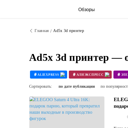
Обзоры
Главная
Ad5x 3d принтер
Ad5x 3d принтер — 
#
#
#
ALIEXPRESS
АЛИЭКСПРЕСС
ЭЛ
#
#
3D ПРИНТЕР СВОИМИ РУКАМИ
Сортировать:
по дате публикации
по популярнос
ELEGO
подар