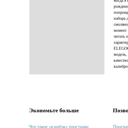
Когда я
рождени
попроще
набора 
смоляно
момент 
читать 
характе
ELEGOO 
модель,
качеств
калибро
общем, 
девайс, 
Экономьте больше
Позво
Что такое «кэшбэк» простыми
Програ