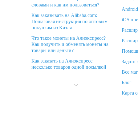
словами и как им пользоваться?
Androi
Как заказывать на Alibaba.com:
iOS пр
Пошаговая инструкция по оптовым
покупкам из Китая
Расшир
Что такое монеты на Алиэкспресс?
Расшир
Как получить и обменять монеты на
товары или деньги?
Помощ
Как заказать на Алиэкспресс
Задать 
несколько товаров одной посылкой
Все ма
Что значит статус «Заказ закрыт» на
Блог
Алиэкспресс и что делать?
Карта с
Что делать, если Алиэкспресс просит
ввести паспортные данные и ИНН
при покупке?
Как узнать, куда пришла посылка с
Алиэкспресс
Вы отменили заказ на Алиэкспресс,