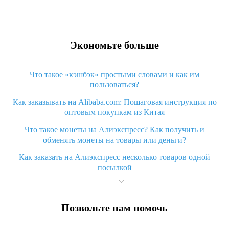
Экономьте больше
Что такое «кэшбэк» простыми словами и как им
пользоваться?
Как заказывать на Alibaba.com: Пошаговая инструкция по
оптовым покупкам из Китая
Что такое монеты на Алиэкспресс? Как получить и
обменять монеты на товары или деньги?
Как заказать на Алиэкспресс несколько товаров одной
посылкой
Что значит статус «Заказ закрыт» на Алиэкспресс и что
делать?
Позвольте нам помочь
Что делать, если Алиэкспресс просит ввести паспортные
данные и ИНН при покупке?