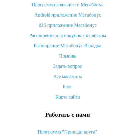
Программа лояльности Мегабонус
Как узнать, куда пришла посылка с Алиэкспресс
Android приложение Мегабонус
Вы отменили заказ на Алиэкспресс, когда вернут деньги?
iOS приложение Мегабонус
Что такое баллы на Алиэкспресс, как их получить и
потратить
Расширение для покупок с кэшбэком
«AliExpress Standard Shipping»: что это за метод доставки и
Расширение Мегабонус Вкладка
как его отслеживать
Помощь
Как покупать оптом на Алиэкспресс
Задать вопрос
Что делать, если не пришел товар с Алиэкспресс
Все магазины
Как сделать кэшбэк на Алиэкспресс: простые способы
возврата денег
Блог
Карта сайта
Работать с нами
Программа "Приведи друга"