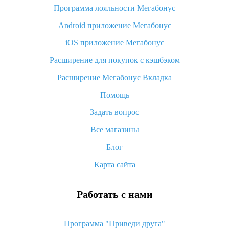
Программа лояльности Мегабонус
Как узнать, куда пришла посылка с Алиэкспресс
Android приложение Мегабонус
Вы отменили заказ на Алиэкспресс, когда вернут деньги?
iOS приложение Мегабонус
Что такое баллы на Алиэкспресс, как их получить и
потратить
Расширение для покупок с кэшбэком
«AliExpress Standard Shipping»: что это за метод доставки и
Расширение Мегабонус Вкладка
как его отслеживать
Помощь
Как покупать оптом на Алиэкспресс
Задать вопрос
Что делать, если не пришел товар с Алиэкспресс
Все магазины
Как сделать кэшбэк на Алиэкспресс: простые способы
возврата денег
Блог
Карта сайта
Работать с нами
Программа "Приведи друга"