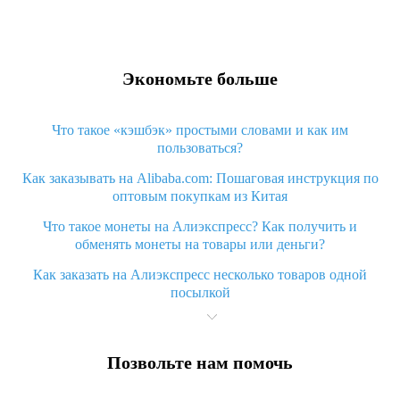
Экономьте больше
Что такое «кэшбэк» простыми словами и как им
пользоваться?
Как заказывать на Alibaba.com: Пошаговая инструкция по
оптовым покупкам из Китая
Что такое монеты на Алиэкспресс? Как получить и
обменять монеты на товары или деньги?
Как заказать на Алиэкспресс несколько товаров одной
посылкой
Что значит статус «Заказ закрыт» на Алиэкспресс и что
делать?
Позвольте нам помочь
Что делать, если Алиэкспресс просит ввести паспортные
данные и ИНН при покупке?