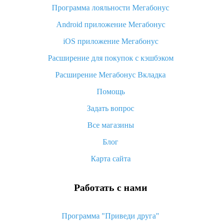
Программа лояльности Мегабонус
Как узнать, куда пришла посылка с Алиэкспресс
Android приложение Мегабонус
Вы отменили заказ на Алиэкспресс, когда вернут деньги?
iOS приложение Мегабонус
Что такое баллы на Алиэкспресс, как их получить и
потратить
Расширение для покупок с кэшбэком
«AliExpress Standard Shipping»: что это за метод доставки и
Расширение Мегабонус Вкладка
как его отслеживать
Помощь
Как покупать оптом на Алиэкспресс
Задать вопрос
Что делать, если не пришел товар с Алиэкспресс
Все магазины
Как сделать кэшбэк на Алиэкспресс: простые способы
возврата денег
Блог
Карта сайта
Работать с нами
Программа "Приведи друга"