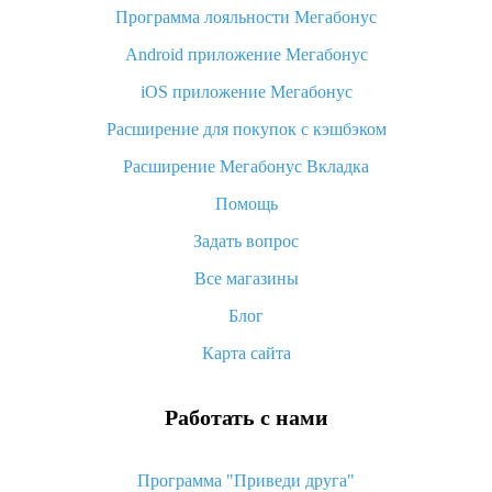
Программа лояльности Мегабонус
Как узнать, куда пришла посылка с Алиэкспресс
Android приложение Мегабонус
Вы отменили заказ на Алиэкспресс, когда вернут деньги?
iOS приложение Мегабонус
Что такое баллы на Алиэкспресс, как их получить и
потратить
Расширение для покупок с кэшбэком
«AliExpress Standard Shipping»: что это за метод доставки и
Расширение Мегабонус Вкладка
как его отслеживать
Помощь
Как покупать оптом на Алиэкспресс
Задать вопрос
Что делать, если не пришел товар с Алиэкспресс
Все магазины
Как сделать кэшбэк на Алиэкспресс: простые способы
возврата денег
Блог
Карта сайта
Работать с нами
Программа "Приведи друга"