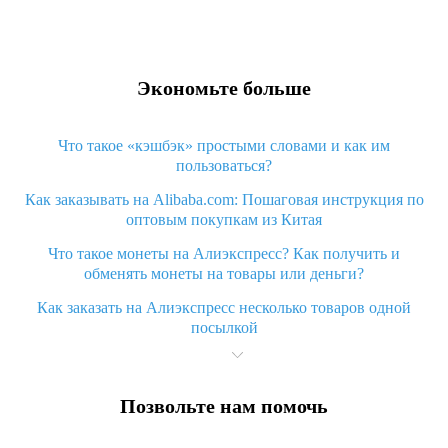
Экономьте больше
Что такое «кэшбэк» простыми словами и как им
пользоваться?
Как заказывать на Alibaba.com: Пошаговая инструкция по
оптовым покупкам из Китая
Что такое монеты на Алиэкспресс? Как получить и
обменять монеты на товары или деньги?
Как заказать на Алиэкспресс несколько товаров одной
посылкой
Что значит статус «Заказ закрыт» на Алиэкспресс и что
делать?
Позвольте нам помочь
Что делать, если Алиэкспресс просит ввести паспортные
данные и ИНН при покупке?