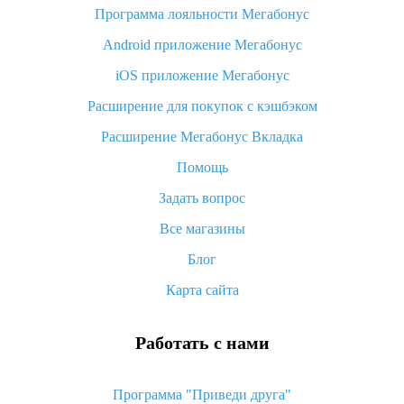
Программа лояльности Мегабонус
Как узнать, куда пришла посылка с Алиэкспресс
Android приложение Мегабонус
Вы отменили заказ на Алиэкспресс, когда вернут деньги?
iOS приложение Мегабонус
Что такое баллы на Алиэкспресс, как их получить и
потратить
Расширение для покупок с кэшбэком
«AliExpress Standard Shipping»: что это за метод доставки и
Расширение Мегабонус Вкладка
как его отслеживать
Помощь
Как покупать оптом на Алиэкспресс
Задать вопрос
Что делать, если не пришел товар с Алиэкспресс
Все магазины
Как сделать кэшбэк на Алиэкспресс: простые способы
возврата денег
Блог
Карта сайта
Работать с нами
Программа "Приведи друга"