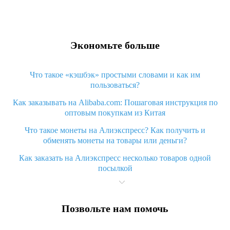
Экономьте больше
Что такое «кэшбэк» простыми словами и как им
пользоваться?
Как заказывать на Alibaba.com: Пошаговая инструкция по
оптовым покупкам из Китая
Что такое монеты на Алиэкспресс? Как получить и
обменять монеты на товары или деньги?
Как заказать на Алиэкспресс несколько товаров одной
посылкой
Что значит статус «Заказ закрыт» на Алиэкспресс и что
делать?
Позвольте нам помочь
Что делать, если Алиэкспресс просит ввести паспортные
данные и ИНН при покупке?