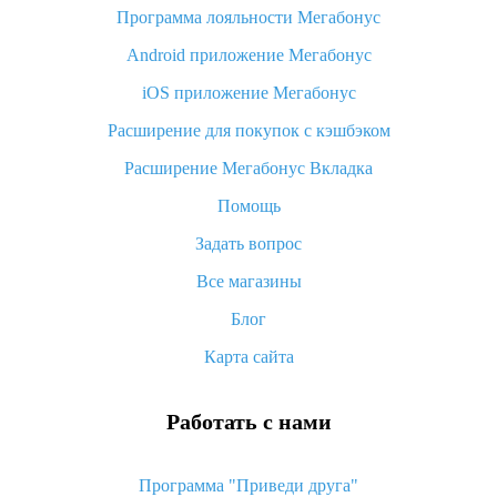
Программа лояльности Мегабонус
Как узнать, куда пришла посылка с Алиэкспресс
Android приложение Мегабонус
Вы отменили заказ на Алиэкспресс, когда вернут деньги?
iOS приложение Мегабонус
Что такое баллы на Алиэкспресс, как их получить и
потратить
Расширение для покупок с кэшбэком
«AliExpress Standard Shipping»: что это за метод доставки и
Расширение Мегабонус Вкладка
как его отслеживать
Помощь
Как покупать оптом на Алиэкспресс
Задать вопрос
Что делать, если не пришел товар с Алиэкспресс
Все магазины
Как сделать кэшбэк на Алиэкспресс: простые способы
возврата денег
Блог
Карта сайта
Работать с нами
Программа "Приведи друга"