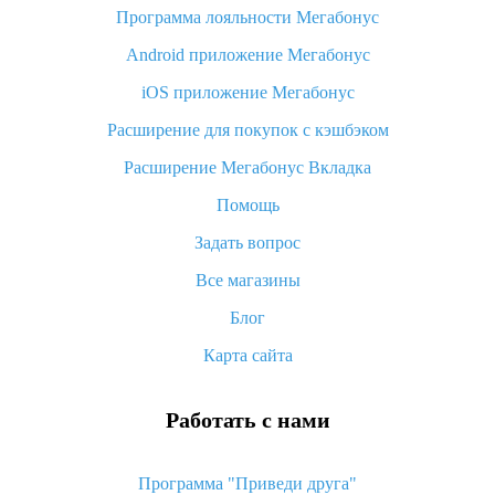
Программа лояльности Мегабонус
Как узнать, куда пришла посылка с Алиэкспресс
Android приложение Мегабонус
Вы отменили заказ на Алиэкспресс, когда вернут деньги?
iOS приложение Мегабонус
Что такое баллы на Алиэкспресс, как их получить и
потратить
Расширение для покупок с кэшбэком
«AliExpress Standard Shipping»: что это за метод доставки и
Расширение Мегабонус Вкладка
как его отслеживать
Помощь
Как покупать оптом на Алиэкспресс
Задать вопрос
Что делать, если не пришел товар с Алиэкспресс
Все магазины
Как сделать кэшбэк на Алиэкспресс: простые способы
возврата денег
Блог
Карта сайта
Работать с нами
Программа "Приведи друга"