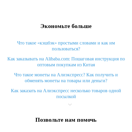
Экономьте больше
Что такое «кэшбэк» простыми словами и как им
пользоваться?
Как заказывать на Alibaba.com: Пошаговая инструкция по
оптовым покупкам из Китая
Что такое монеты на Алиэкспресс? Как получить и
обменять монеты на товары или деньги?
Как заказать на Алиэкспресс несколько товаров одной
посылкой
Что значит статус «Заказ закрыт» на Алиэкспресс и что
делать?
Позвольте нам помочь
Что делать, если Алиэкспресс просит ввести паспортные
данные и ИНН при покупке?